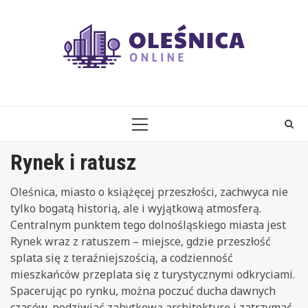
Skip
to
content
PRIMARY
MENU
Rynek i ratusz
Oleśnica, miasto o książęcej przeszłości, zachwyca nie
tylko bogatą historią, ale i wyjątkową atmosferą.
Centralnym punktem tego dolnośląskiego miasta jest
Rynek wraz z ratuszem – miejsce, gdzie przeszłość
splata się z teraźniejszością, a codzienność
mieszkańców przeplata się z turystycznymi odkryciami.
Spacerując po rynku, można poczuć ducha dawnych
czasów, podziwiać zabytkową architekturę i zatrzymać