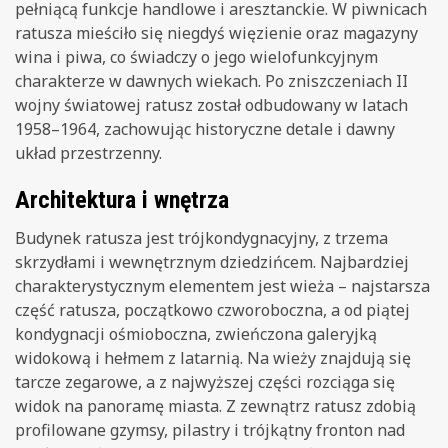
pełniącą funkcje handlowe i aresztanckie. W piwnicach
ratusza mieściło się niegdyś więzienie oraz magazyny
wina i piwa, co świadczy o jego wielofunkcyjnym
charakterze w dawnych wiekach. Po zniszczeniach II
wojny światowej ratusz został odbudowany w latach
1958–1964, zachowując historyczne detale i dawny
układ przestrzenny.
Architektura i wnętrza
Budynek ratusza jest trójkondygnacyjny, z trzema
skrzydłami i wewnętrznym dziedzińcem. Najbardziej
charakterystycznym elementem jest wieża – najstarsza
część ratusza, początkowo czworoboczna, a od piątej
kondygnacji ośmioboczna, zwieńczona galeryjką
widokową i hełmem z latarnią. Na wieży znajdują się
tarcze zegarowe, a z najwyższej części rozciąga się
widok na panoramę miasta. Z zewnątrz ratusz zdobią
profilowane gzymsy, pilastry i trójkątny fronton nad