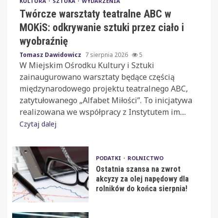
KULTURA
SZTUKA
WYDARZENIA
Twórcze warsztaty teatralne ABC w
MOKiS: odkrywanie sztuki przez ciało i
wyobraźnię
Tomasz Dawidowicz
7 sierpnia 2026
5
W Miejskim Ośrodku Kultury i Sztuki
zainaugurowano warsztaty będące częścią
międzynarodowego projektu teatralnego ABC,
zatytułowanego „Alfabet Miłości”. To inicjatywa
realizowana we współpracy z Instytutem im....
Czytaj dalej
PODATKI
ROLNICTWO
Ostatnia szansa na zwrot
akcyzy za olej napędowy dla
rolników do końca sierpnia!