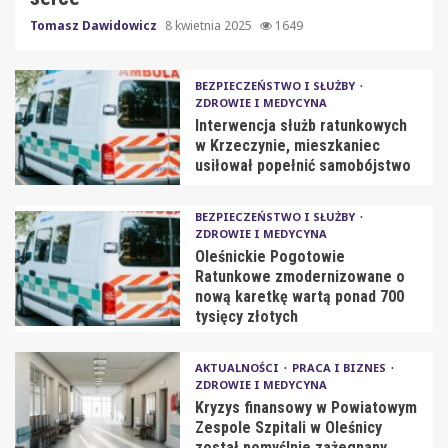
Tomasz Dawidowicz
8 kwietnia 2025
1649
BEZPIECZEŃSTWO I SŁUŻBY
ZDROWIE I MEDYCYNA
Interwencja służb ratunkowych
w Krzeczynie, mieszkaniec
usiłował popełnić samobójstwo
BEZPIECZEŃSTWO I SŁUŻBY
ZDROWIE I MEDYCYNA
Oleśnickie Pogotowie
Ratunkowe zmodernizowane o
nową karetkę wartą ponad 700
tysięcy złotych
AKTUALNOŚCI
PRACA I BIZNES
ZDROWIE I MEDYCYNA
Kryzys finansowy w Powiatowym
Zespole Szpitali w Oleśnicy
został pomyślnie zażegnany