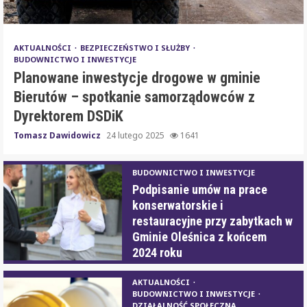
AKTUALNOŚCI
BEZPIECZEŃSTWO I SŁUŻBY
BUDOWNICTWO I INWESTYCJE
Planowane inwestycje drogowe w gminie
Bierutów – spotkanie samorządowców z
Dyrektorem DSDiK
Tomasz Dawidowicz
24 lutego 2025
1641
BUDOWNICTWO I INWESTYCJE
Podpisanie umów na prace
konserwatorskie i
restauracyjne przy zabytkach w
Gminie Oleśnica z końcem
2024 roku
AKTUALNOŚCI
BUDOWNICTWO I INWESTYCJE
DZIAŁALNOŚĆ SPOŁECZNA