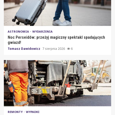
ASTRONOMIA
WYDARZENIA
Noc Perseidów: przeżyj magiczny spektakl spadających
gwiazd!
Tomasz Dawidowicz
7 sierpnia 2026
6
REMONTY
WYPADKI