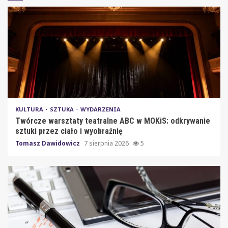
KULTURA
SZTUKA
WYDARZENIA
Twórcze warsztaty teatralne ABC w MOKiS: odkrywanie
sztuki przez ciało i wyobraźnię
Tomasz Dawidowicz
7 sierpnia 2026
5