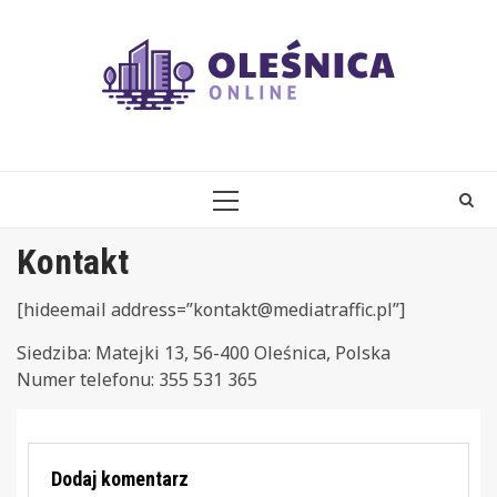
Skip
to
content
PRIMARY
MENU
Kontakt
[hideemail address=”
kontakt@mediatraffic.pl
”]
Siedziba: Matejki 13, 56-400 Oleśnica, Polska
Numer telefonu: 355 531 365
Dodaj komentarz