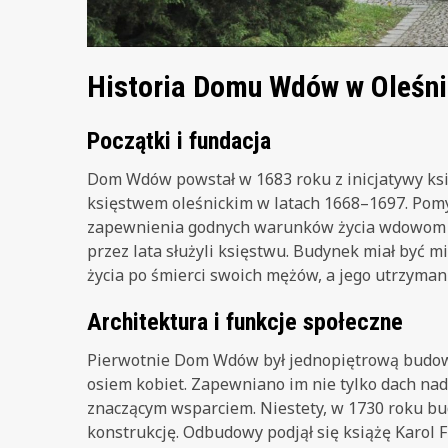
Historia Domu Wdów w Oleśni
Początki i fundacja
Dom Wdów powstał w 1683 roku z inicjatywy ksi
księstwem oleśnickim w latach 1668–1697. Pomy
zapewnienia godnych warunków życia wdowom po
przez lata służyli księstwu. Budynek miał być 
życia po śmierci swoich mężów, a jego utrzyman
Architektura i funkcje społeczne
Pierwotnie Dom Wdów był jednopiętrową budo
osiem kobiet. Zapewniano im nie tylko dach nad 
znaczącym wsparciem. Niestety, w 1730 roku b
konstrukcję. Odbudowy podjął się książę Karol 