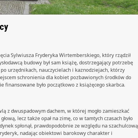
cy
ęcia Sylwiusza Fryderyka Wirtemberskiego, który rządził
słodawcą budowy był sam książę, dostrzegający potrzebę
 urzędnikach, nauczycielach i kaznodziejach, którzy
miejscem schronienia dla kobiet pozbawionych środków do
ie finansowane było początkowo z książęcego skarbca.
wlą z dwuspadowym dachem, w której mogło zamieszkać
głową, lecz także opał na zimę, co w tamtych czasach było
udynek spłonął, prawdopodobnie ze względu na szachulcową
Fryderyk, nadając obiektowi barokowy charakter i