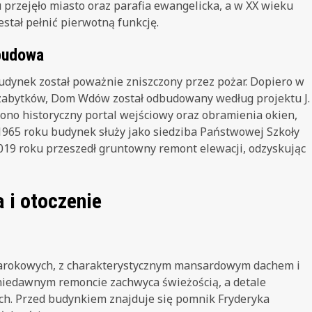
rzejęło miasto oraz parafia ewangelicka, a w XX wieku
stał pełnić pierwotną funkcję.
budowa
udynek został poważnie zniszczony przez pożar. Dopiero w
 zabytków, Dom Wdów został odbudowany według projektu J.
ono historyczny portal wejściowy oraz obramienia okien,
965 roku budynek służy jako siedziba Państwowej Szkoły
019 roku przeszedł gruntowny remont elewacji, odzyskując
 i otoczenie
arokowych, z charakterystycznym mansardowym dachem i
niedawnym remoncie zachwyca świeżością, a detale
ych. Przed budynkiem znajduje się pomnik Fryderyka