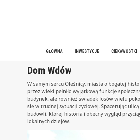
Skip
to
content
GŁÓWNA
INWESTYCJE
CIEKAWOSTKI
Dom Wdów
W samym sercu Oleśnicy, miasta o bogatej histor
przez wieki pełniło wyjątkową funkcję społeczn
budynek, ale również świadek losów wielu pokol
się w trudnej sytuacji życiowej. Spacerując ulic
budowli, której historia i obecny wygląd przyci
lokalnych dziejów.