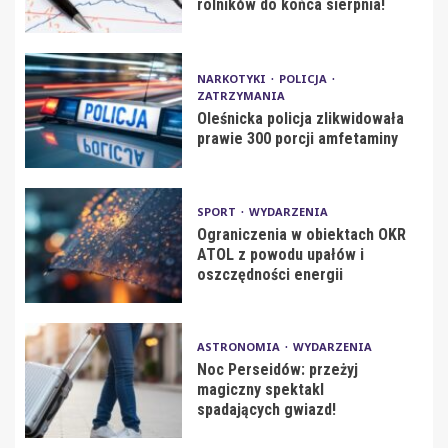
rolników do końca sierpnia!
NARKOTYKI
POLICJA
ZATRZYMANIA
Oleśnicka policja zlikwidowała
prawie 300 porcji amfetaminy
SPORT
WYDARZENIA
Ograniczenia w obiektach OKR
ATOL z powodu upałów i
oszczędności energii
ASTRONOMIA
WYDARZENIA
Noc Perseidów: przeżyj
magiczny spektakl
spadających gwiazd!