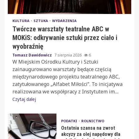
KULTURA
SZTUKA
WYDARZENIA
Twórcze warsztaty teatralne ABC w
MOKiS: odkrywanie sztuki przez ciało i
wyobraźnię
Tomasz Dawidowicz
7 sierpnia 2026
6
W Miejskim Ośrodku Kultury i Sztuki
zainaugurowano warsztaty będące częścią
międzynarodowego projektu teatralnego ABC,
zatytułowanego „Alfabet Miłości”. To inicjatywa
realizowana we współpracy z Instytutem im....
Czytaj dalej
PODATKI
ROLNICTWO
Ostatnia szansa na zwrot
akcyzy za olej napędowy dla