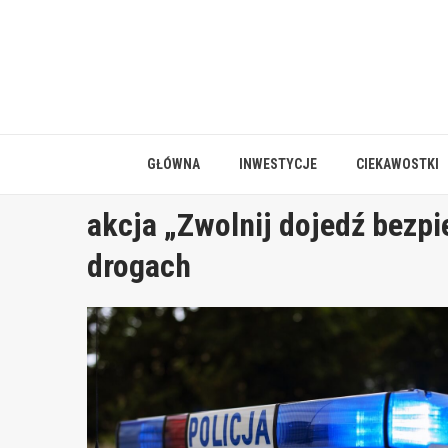
Skip
to
content
GŁÓWNA
INWESTYCJE
CIEKAWOSTKI
akcja „Zwolnij dojedź bezp
drogach