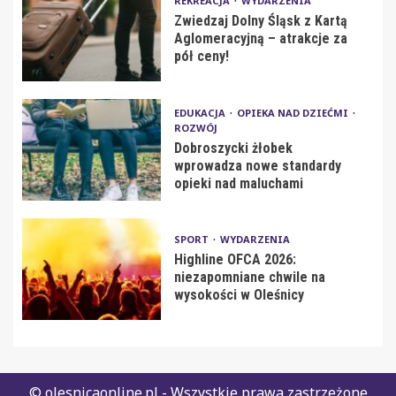
REKREACJA
WYDARZENIA
Zwiedzaj Dolny Śląsk z Kartą
Aglomeracyjną – atrakcje za
pół ceny!
EDUKACJA
OPIEKA NAD DZIEĆMI
ROZWÓJ
Dobroszycki żłobek
wprowadza nowe standardy
opieki nad maluchami
SPORT
WYDARZENIA
Highline OFCA 2026:
niezapomniane chwile na
wysokości w Oleśnicy
© olesnicaonline.pl - Wszystkie prawa zastrzeżone