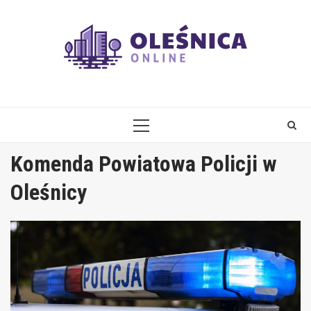
Skip
to
content
PRIMARY
MENU
Komenda Powiatowa Policji w
Oleśnicy