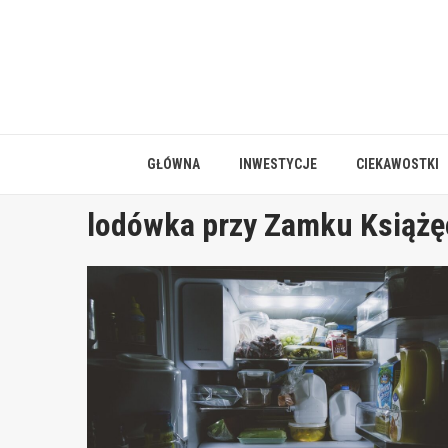
Skip
to
content
GŁÓWNA
INWESTYCJE
CIEKAWOSTKI
lodówka przy Zamku Książ