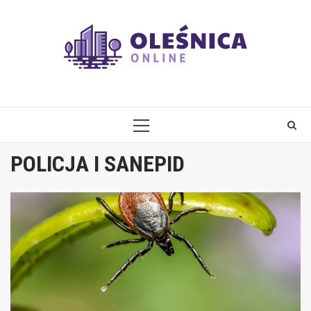
Skip
to
content
PRIMARY
MENU
POLICJA I SANEPID