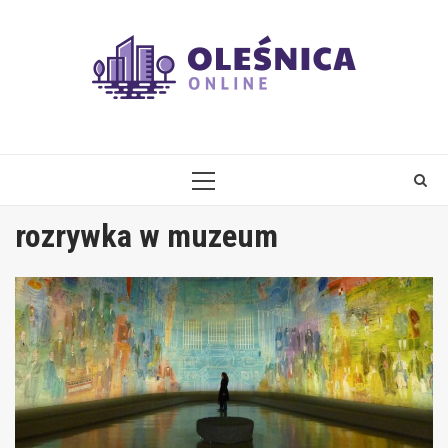
Skip
to
content
PRIMARY
MENU
rozrywka w muzeum