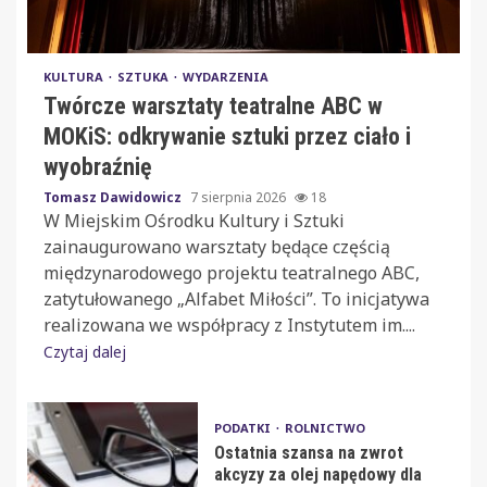
KULTURA
SZTUKA
WYDARZENIA
Twórcze warsztaty teatralne ABC w
MOKiS: odkrywanie sztuki przez ciało i
wyobraźnię
Tomasz Dawidowicz
7 sierpnia 2026
18
W Miejskim Ośrodku Kultury i Sztuki
zainaugurowano warsztaty będące częścią
międzynarodowego projektu teatralnego ABC,
zatytułowanego „Alfabet Miłości”. To inicjatywa
realizowana we współpracy z Instytutem im....
Czytaj dalej
PODATKI
ROLNICTWO
Ostatnia szansa na zwrot
akcyzy za olej napędowy dla