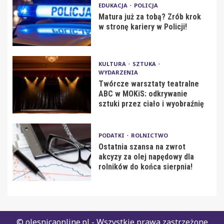
EDUKACJA
POLICJA
Matura już za tobą? Zrób krok
w stronę kariery w Policji!
KULTURA
SZTUKA
WYDARZENIA
Twórcze warsztaty teatralne
ABC w MOKiS: odkrywanie
sztuki przez ciało i wyobraźnię
PODATKI
ROLNICTWO
Ostatnia szansa na zwrot
akcyzy za olej napędowy dla
rolników do końca sierpnia!
© olesnicaonline.pl - Wszystkie prawa zastrzeżone