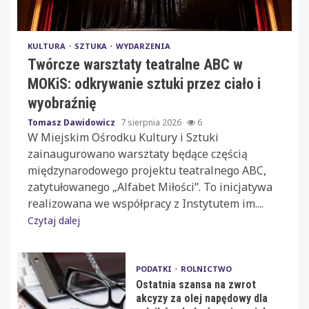
KULTURA
SZTUKA
WYDARZENIA
Twórcze warsztaty teatralne ABC w
MOKiS: odkrywanie sztuki przez ciało i
wyobraźnię
Tomasz Dawidowicz
7 sierpnia 2026
6
W Miejskim Ośrodku Kultury i Sztuki
zainaugurowano warsztaty będące częścią
międzynarodowego projektu teatralnego ABC,
zatytułowanego „Alfabet Miłości”. To inicjatywa
realizowana we współpracy z Instytutem im....
Czytaj dalej
PODATKI
ROLNICTWO
Ostatnia szansa na zwrot
akcyzy za olej napędowy dla