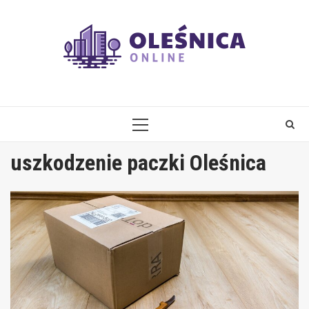
Skip
to
content
PRIMARY
MENU
uszkodzenie paczki Oleśnica