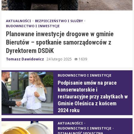
AKTUALNOŚCI
BEZPIECZEŃSTWO I SŁUŻBY
BUDOWNICTWO I INWESTYCJE
Planowane inwestycje drogowe w gminie
Bierutów – spotkanie samorządowców z
Dyrektorem DSDiK
Tomasz Dawidowicz
24 lutego 2025
1639
BUDOWNICTWO I INWESTYCJE
Podpisanie umów na prace
konserwatorskie i
restauracyjne przy zabytkach w
Gminie Oleśnica z końcem
2024 roku
AKTUALNOŚCI
BUDOWNICTWO I INWESTYCJE
DZIAŁALNOŚĆ SPOŁECZNA