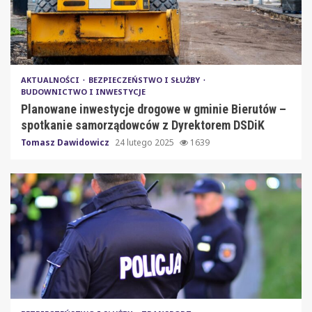
AKTUALNOŚCI
BEZPIECZEŃSTWO I SŁUŻBY
BUDOWNICTWO I INWESTYCJE
Planowane inwestycje drogowe w gminie Bierutów –
spotkanie samorządowców z Dyrektorem DSDiK
Tomasz Dawidowicz
24 lutego 2025
1639