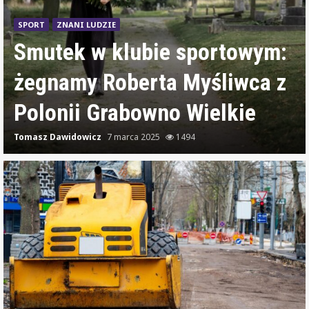
Wizyta prezydenckiego
kandydata Karola
Nawrockiego w Oleśnicy 15
marca
Tomasz Dawidowicz
7 marca 2025
1381