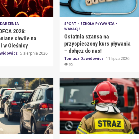
DARZENIA
SPORT
SZKOŁA PŁYWANIA
WAKACJE
 OFCA 2026:
Ostatnia szansa na
niane chwile na
przyspieszony kurs pływania
i w Oleśnicy
– dołącz do nas!
widowicz
5 sierpnia 2026
Tomasz Dawidowicz
11 lipca 2026
95