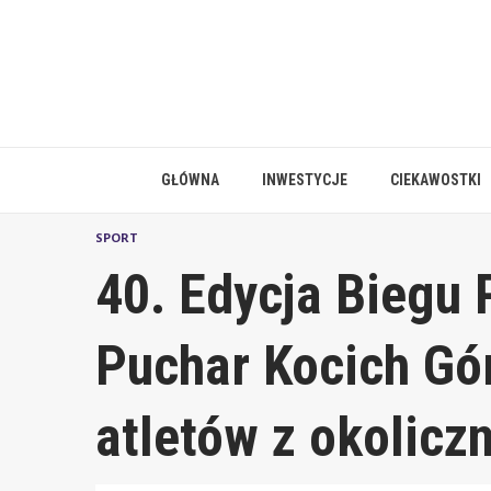
Skip
to
content
GŁÓWNA
INWESTYCJE
CIEKAWOSTKI
SPORT
40. Edycja Biegu 
Puchar Kocich Gó
atletów z okolicz