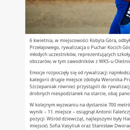
6 kwietnia, w miejscowości Kobyla Góra, odbył
Przełajowego, rywalizacja o Puchar Kocich Gó
młodych uczestników, reprezentujących szko
obszarów, w tym zawodników z WKS-u Oleśnic
Emocje rozpoczęły się od rywalizacji najmłod
kategorii drugie miejsce zdobyła Weronika Pru
Szczepaniak również przystąpili do rywalizacji
drobnych niespodzianek na starcie, obaj pano
W kolejnym wyzwaniu na dystansie 700 metrów
wynik – 11. miejsce – osiągnął Antonii Faleńcz
pozycji. Wśród dziewcząt, najlepszymi były Ha
miejsce). Sofia Vasyliuk oraz Stanisław Dworac