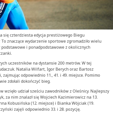
a się czterdziesta edycja prestiżowego Biegu
r. To znaczące wydarzenie sportowe zgromadziło wielu
ły podstawowe i ponadpodstawowe z okolicznych
zanki.
szych uczestników na dystansie 200 metrów. W tej
daczuk. Natalia Wilfart, Igor Berych oraz Bartosz
, zajmując odpowiednio 11., 41. i 49. miejsce. Pomimo
wie zdołali dokończyć bieg.
 wzięło udział sześciu zawodników z Oleśnicy. Najlepszy
yk, za nim znalazł się Wojciech Kazimierowicz na 13.
nna Kobusińska (12. miejsce) i Bianka Wójciak (19.
zyński zajęli odpowiednio 33. i 28. pozycję.