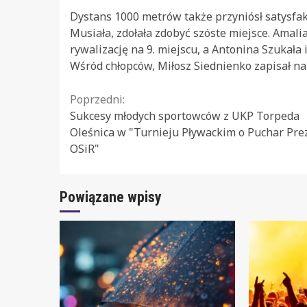
Dystans 1000 metrów także przyniósł satysfa
Musiała, zdołała zdobyć szóste miejsce. Amalia
rywalizację na 9. miejscu, a Antonina Szukała 
Wśród chłopców, Miłosz Siednienko zapisał na
Continue
Poprzedni:
Sukcesy młodych sportowców z UKP Torpeda
Reading
Oleśnica w "Turnieju Pływackim o Puchar Pre
OSiR"
Powiązane wpisy