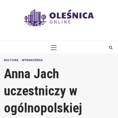
Skip
to
content
PRIMARY
MENU
KULTURA
WYDARZENIA
Anna Jach
uczestniczy w
ogólnopolskiej