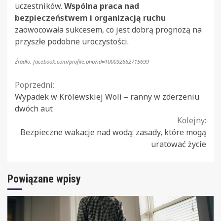
uczestników.
Wspólna praca nad
bezpieczeństwem i organizacją ruchu
zaowocowała sukcesem, co jest dobrą prognozą na
przyszłe podobne uroczystości.
Źródło: facebook.com/profile.php?id=100092662715699
Continue
Poprzedni:
Wypadek w Królewskiej Woli – ranny w zderzeniu
Reading
dwóch aut
Kolejny:
Bezpieczne wakacje nad wodą: zasady, które mogą
uratować życie
Powiązane wpisy