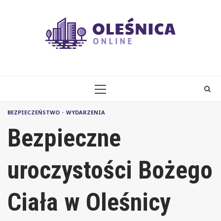
Skip
to
content
PRIMARY
MENU
BEZPIECZEŃSTWO
WYDARZENIA
Bezpieczne
uroczystości Bożego
Ciała w Oleśnicy