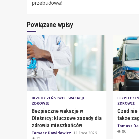
Reading
przebudowa!
Powiązane wpisy
BEZPIECZEŃSTWO
WAKACJE
BEZPIECZ
ZDROWIE
ZDROWIE
Bezpieczne wakacje w
Czad nie 
Oleśnicy: kluczowe zasady dla
także za
zdrowia mieszkańców
Tomasz Da
80
Tomasz Dawidowicz
11 lipca 2026
75