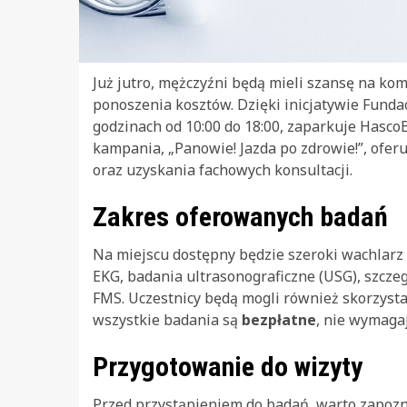
Już jutro, mężczyźni będą mieli szansę na k
ponoszenia kosztów. Dzięki inicjatywie Funda
godzinach od 10:00 do 18:00, zaparkuje Hasco
kampania, „Panowie! Jazda po zdrowie!”, ofe
oraz uzyskania fachowych konsultacji.
Zakres oferowanych badań
Na miejscu dostępny będzie szeroki wachlarz 
EKG, badania ultrasonograficzne (USG), szczeg
FMS. Uczestnicy będą mogli również skorzystać
wszystkie badania są
bezpłatne
, nie wymaga
Przygotowanie do wizyty
Przed przystąpieniem do badań, warto zapozn