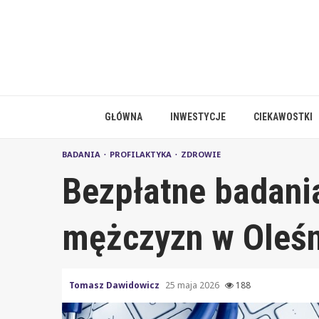
Skip
to
content
GŁÓWNA
INWESTYCJE
CIEKAWOSTKI
BADANIA
PROFILAKTYKA
ZDROWIE
Bezpłatne badani
mężczyzn w Oleśni
Tomasz Dawidowicz
25 maja 2026
188