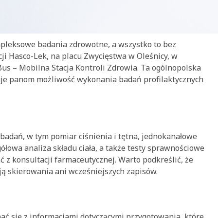
ompleksowe badania zdrowotne, a wszystko to bez
cji Hasco-Lek, na placu Zwycięstwa w Oleśnicy, w
Bus – Mobilna Stacja Kontroli Zdrowia. Ta ogólnopolska
ruje panom możliwość wykonania badań profilaktycznych
badań, w tym pomiar ciśnienia i tętna, jednokanałowe
ółowa analiza składu ciała, a także testy sprawnościowe
 z konsultacji farmaceutycznej. Warto podkreślić, że
ją skierowania ani wcześniejszych zapisów.
ać się z informacjami dotyczącymi przygotowania, które