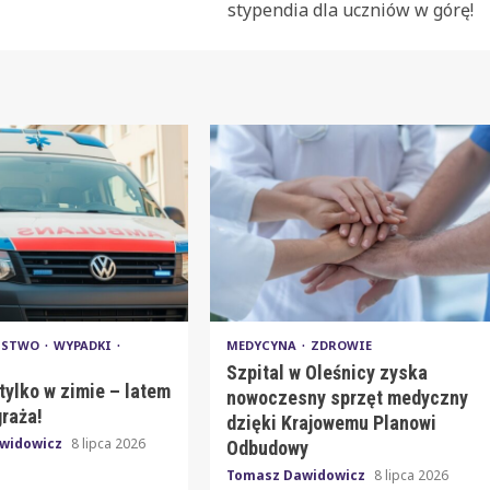
stypendia dla uczniów w górę!
EŃSTWO
WYPADKI
MEDYCYNA
ZDROWIE
Szpital w Oleśnicy zyska
tylko w zimie – latem
nowoczesny sprzęt medyczny
graża!
dzięki Krajowemu Planowi
widowicz
8 lipca 2026
Odbudowy
Tomasz Dawidowicz
8 lipca 2026