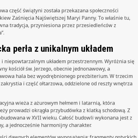
owa część świątyni została przekazana społeczności
rkiew Zaśnięcia Najświętszej Maryi Panny. To właśnie tu,
wna tradycja, przyniesiona przez przesiedleńców z
”.
ycka perła z unikalnym układem
ą i niepowtarzalnym układem przestrzennym. Wyróżnia się
ny kościół św. Jerzego, obecnie jednonawowy, a
nawowa hala bez wyodrębnionego prezbiterium. W trzecim
 zakrystia i część ołtarzowa, oddzielone od reszty wnętrza
acyjna wieża z ażurowym hełmem i latarnią, która
ieży prowadzi okrągła przybudówka z klatką schodową. Z
dobudowana w XVII wieku. Całość budowli wykonana jest z
y, a jednocześnie harmonijny charakter.
ości dawnych elementów wyposażenia: fragmenty gotyckich