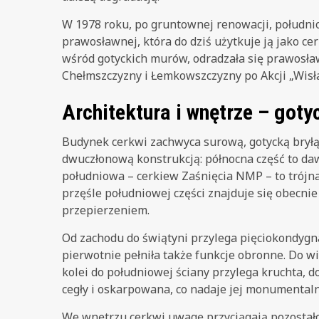
W 1978 roku, po gruntownej renowacji, południ
prawosławnej, która do dziś użytkuje ją jako ce
wśród gotyckich murów, odradzała się prawosła
Chełmszczyzny i Łemkowszczyzny po Akcji „Wisła
Architektura i wnętrze – got
Budynek cerkwi zachwyca surową, gotycką brył
dwuczłonową konstrukcją: północna część to daw
południowa – cerkiew Zaśnięcia NMP – to trój
przęśle południowej części znajduje się obecnie
przepierzeniem.
Od zachodu do świątyni przylega pięciokondygn
pierwotnie pełniła także funkcje obronne. Do w
kolei do południowej ściany przylega kruchta, 
cegły i oskarpowana, co nadaje jej monumentaln
We wnętrzu cerkwi uwagę przyciągają pozostał