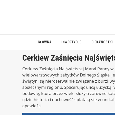
Skip
to
content
GŁÓWNA
INWESTYCJE
CIEKAWOSTKI
Cerkiew Zaśnięcia Najświęt
Cerkiew Zaśnięcia Najświętszej Maryi Panny w O
wielowarstwowych zabytków Dolnego Śląska. Jej h
świątyni są nierozerwalnie związane z burzliwy
społecznymi regionu. Spacerując ulicą Łużycką, 
budowlę, która przez wieki służyła zarówno kat
gdzie historia i duchowość splatają się w unika
opowieści.