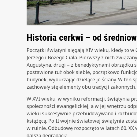
Historia cerkwi – od średnio
Początki świątyni sięgają XIV wieku, kiedy to w
Jerzego i Bożego Ciała. Pierwszy z nich związan
Augustyna, drugi – z benedyktynami obrządku sł
postawione tuż obok siebie, początkowo funkcjo
budynek, wyburzając dzielące je ściany. W ten s
zachowały się elementy obu tradycji zakonnych.
W XVI wieku, w wyniku reformacji, świątynia prz
społeczności ewangelickiej, a w jej wnętrzu od
wieku sukcesywnie przebudowywano i rozbudowy
książęcą. Po II wojnie światowej świątynia zost
w ruinie. Odbudowę rozpoczęto w latach 60. XX 
dalszą degradacją.