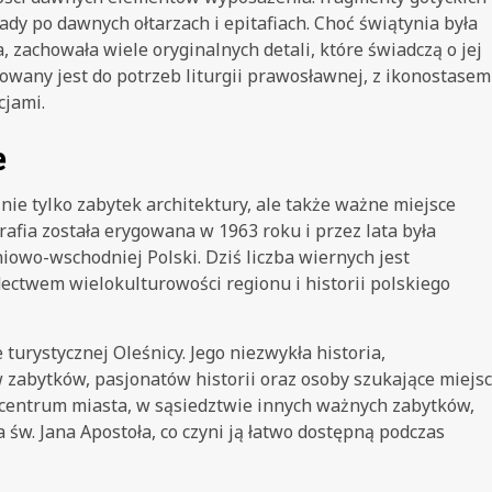
ady po dawnych ołtarzach i epitafiach. Choć świątynia była
achowała wiele oryginalnych detali, które świadczą o jej
sowany jest do potrzeb liturgii prawosławnej, z ikonostasem
cjami.
e
nie tylko zabytek architektury, ale także ważne miejsce
afia została erygowana w 1963 roku i przez lata była
owo-wschodniej Polski. Dziś liczba wiernych jest
ectwem wielokulturowości regionu i historii polskiego
urystycznej Oleśnicy. Jego niezwykła historia,
w zabytków, pasjonatów historii oraz osoby szukające miejsc
 centrum miasta, w sąsiedztwie innych ważnych zabytków,
a św. Jana Apostoła, co czyni ją łatwo dostępną podczas