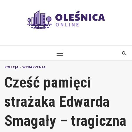
Skip
to
content
PRIMARY
MENU
POLICJA
WYDARZENIA
Cześć pamięci
strażaka Edwarda
Smagały – tragiczna