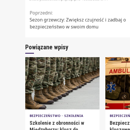
Continue
Poprzedni:
Sezon grzewczy: Zwiększ czujność i zadbaj o
Reading
bezpieczeństwo w swoim domu
Powiązane wpisy
BEZPIECZEŃSTWO
SZKOLENIA
BEZPIECZ
Szkolenie z obronności w
Bezpiecz
Międzyborzu: klucz do
kluczowe