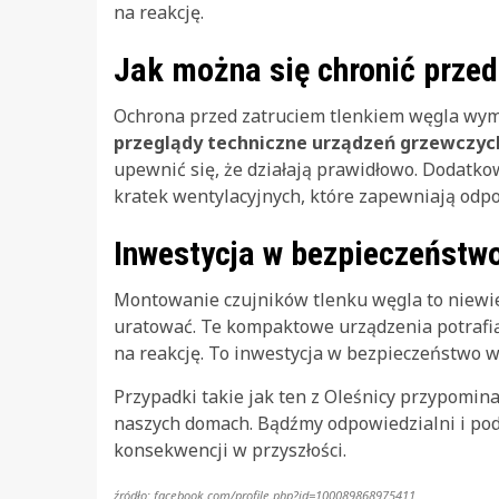
na reakcję.
Jak można się chronić prze
Ochrona przed zatruciem tlenkiem węgla wym
przeglądy techniczne urządzeń grzewczyc
upewnić się, że działają prawidłowo. Dodatk
kratek wentylacyjnych, które zapewniają odpo
Inwestycja w bezpieczeństw
Montowanie czujników tlenku węgla to niewi
uratować. Te kompaktowe urządzenia potrafią
na reakcję. To inwestycja w bezpieczeństwo w
Przypadki takie jak ten z Oleśnicy przypomin
naszych domach. Bądźmy odpowiedzialni i pode
konsekwencji w przyszłości.
źródło: facebook.com/profile.php?id=100089868975411