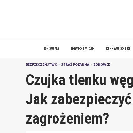
Skip
to
content
GŁÓWNA
INWESTYCJE
CIEKAWOSTKI
BEZPIECZEŃSTWO
STRAŻ POŻARNA
ZDROWIE
Czujka tlenku węg
Jak zabezpieczyć
zagrożeniem?