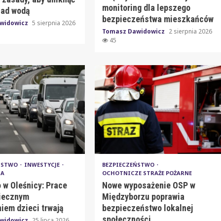
monitoring dla lepszego
nad wodą
bezpieczeństwa mieszkańców
widowicz
5 sierpnia 2026
Tomasz Dawidowicz
2 sierpnia 2026
45
EŃSTWO
INWESTYCJE
BEZPIECZEŃSTWO
IA
OCHOTNICZE STRAŻE POŻARNE
 w Oleśnicy: Prace
Nowe wyposażenie OSP w
iecznym
Międzyborzu poprawia
iem dzieci trwają
bezpieczeństwo lokalnej
społeczności
widowicz
25 lipca 2026