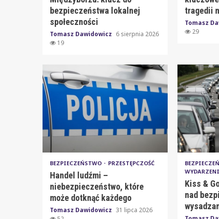
bezpieczeństwa lokalnej
tragedii 
społeczności
Tomasz Da
29
Tomasz Dawidowicz
6 sierpnia 2026
19
BEZPIECZEŃSTWO
PRZESTĘPCZOŚĆ
BEZPIECZ
WYDARZEN
Handel ludźmi –
Kiss & Go
niebezpieczeństwo, które
nad bezp
może dotknąć każdego
wysadzan
Tomasz Dawidowicz
31 lipca 2026
Tomasz Da
52