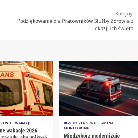
Kolejny:
Podziękowania dla Pracowników Służby Zdrowia z
okazji ich święta
EŃSTWO
WAKACJE
BEZPIECZEŃSTWO
GMINA
MONITORING
ne wakacje 2026:
Międzybórz modernizuje
 zasady, aby uniknąć