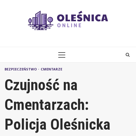
Skip
to
content
PRIMARY
MENU
BEZPIECZEŃSTWO
CMENTARZE
Czujność na
Cmentarzach:
Policja Oleśnicka