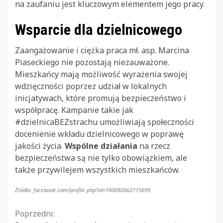
na zaufaniu jest kluczowym elementem jego pracy.
Wsparcie dla dzielnicowego
Zaangażowanie i ciężka praca mł. asp. Marcina
Piaseckiego nie pozostają niezauważone.
Mieszkańcy mają możliwość wyrażenia swojej
wdzięczności poprzez udział w lokalnych
inicjatywach, które promują bezpieczeństwo i
współpracę. Kampanie takie jak
#dzielnicaBEZstrachu umożliwiają społeczności
docenienie wkładu dzielnicowego w poprawę
jakości życia.
Wspólne działania
na rzecz
bezpieczeństwa są nie tylko obowiązkiem, ale
także przywilejem wszystkich mieszkańców.
Źródło: facebook.com/profile.php?id=100092662715699
Continue
Poprzedni: