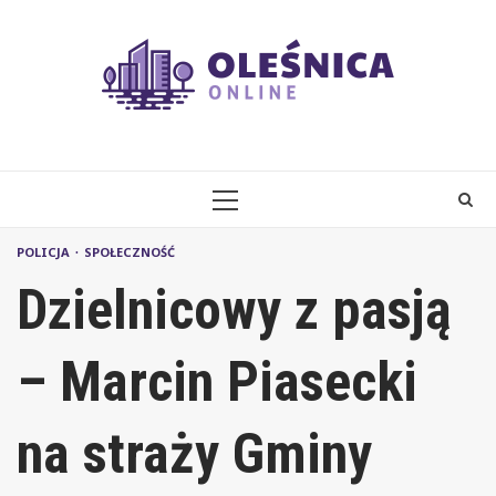
Skip
to
content
PRIMARY
MENU
POLICJA
SPOŁECZNOŚĆ
Dzielnicowy z pasją
– Marcin Piasecki
na straży Gminy