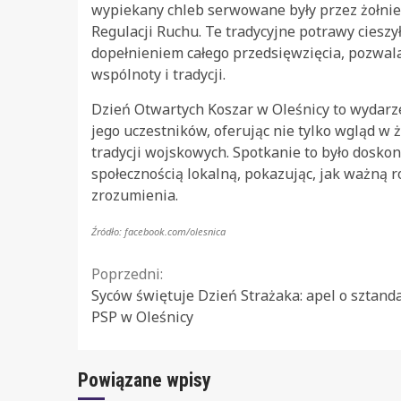
wypiekany chleb serwowane były przez żołnier
Regulacji Ruchu. Te tradycyjne potrawy ciesz
dopełnieniem całego przedsięwzięcia, pozwal
wspólnoty i tradycji.
Dzień Otwartych Koszar w Oleśnicy to wydarz
jego uczestników, oferując nie tylko wgląd w ż
tradycji wojskowych. Spotkanie to było dosk
społecznością lokalną, pokazując, jak ważną 
zrozumienia.
Źródło: facebook.com/olesnica
Continue
Poprzedni:
Syców świętuje Dzień Strażaka: apel o sztanda
Reading
PSP w Oleśnicy
Powiązane wpisy