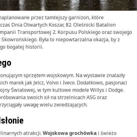
zaplanowane przez tamtejszy garnizon, które
czas Dnia Otwartych Koszar, 82. Oleśnicki Batalion
ompanii Transportowej 2. Korpusu Polskiego oraz swojego
Skowrońskiego. Była to niepowtarzalna okazja, by z
o bogatej historii.
ego
mponującym sprzętem wojskowym. Na wystawie znalazły
h marek jak Jelcz, Volvo i Iveco. Dodatkowo, pasjonaci
Wojny Światowej, w tym kultowe modele Willys i Dodge.
próbowania swoich sił na strzelnicach ASG oraz
zyciągały uwagę wielu zwiedzających.
dsłonie
linarnych atrakcji.
Wojskowa grochówka
i świeżo