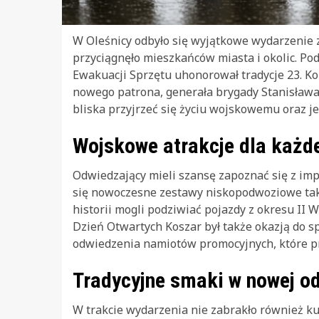
W Oleśnicy odbyło się wyjątkowe wydarzenie 
przyciągnęło mieszkańców miasta i okolic. Pod
Ewakuacji Sprzętu uhonorował tradycje 23. K
nowego patrona, generała brygady Stanisława 
bliska przyjrzeć się życiu wojskowemu oraz jeg
Wojskowe atrakcje dla każd
Odwiedzający mieli szansę zapoznać się z i
się nowoczesne zestawy niskopodwoziowe takic
historii mogli podziwiać pojazdy z okresu II 
Dzień Otwartych Koszar był także okazją do s
odwiedzenia namiotów promocyjnych, które pr
Tradycyjne smaki w nowej o
W trakcie wydarzenia nie zabrakło również ku