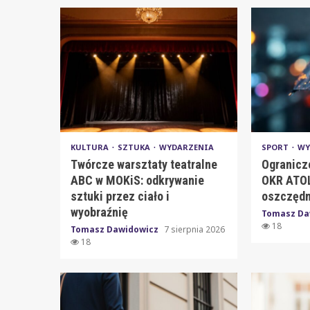
KULTURA
SZTUKA
WYDARZENIA
SPORT
WY
Twórcze warsztaty teatralne
Ogranicz
ABC w MOKiS: odkrywanie
OKR ATOL
sztuki przez ciało i
oszczędn
wyobraźnię
Tomasz Da
18
Tomasz Dawidowicz
7 sierpnia 2026
18