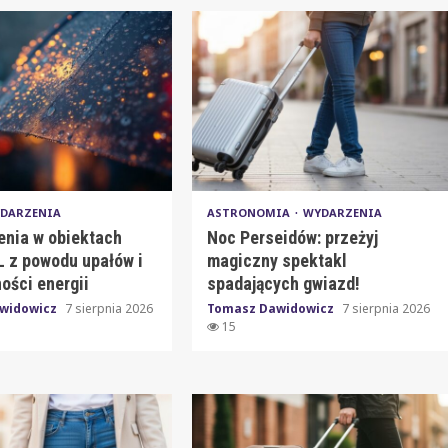
DARZENIA
ASTRONOMIA
WYDARZENIA
enia w obiektach
Noc Perseidów: przeżyj
 z powodu upałów i
magiczny spektakl
ości energii
spadających gwiazd!
widowicz
7 sierpnia 2026
Tomasz Dawidowicz
7 sierpnia 2026
15