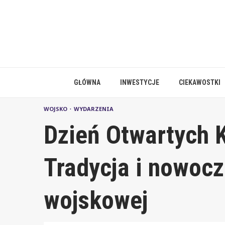
Skip
to
content
GŁÓWNA
INWESTYCJE
CIEKAWOSTKI
WOJSKO
WYDARZENIA
Dzień Otwartych K
Tradycja i nowoc
wojskowej