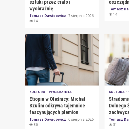
sztuki przez ciało i
oszczędn
wyobraźnię
Tomasz Da
14
Tomasz Dawidowicz
7 sierpnia 2026
14
KULTURA
WYDARZENIA
KULTURA
Etiopia w Oleśnicy: Michał
Stradomi
Szulim odkrywa tajemnice
Dolnego Ś
fascynujących plemion
zachwyca
Tomasz Dawidowicz
6 sierpnia 2026
Tomasz Da
36
31