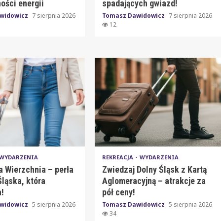
ości energii
spadających gwiazd!
widowicz
7 sierpnia 2026
Tomasz Dawidowicz
7 sierpnia 2026
12
WYDARZENIA
REKREACJA
WYDARZENIA
a Wierzchnia – perła
Zwiedzaj Dolny Śląsk z Kartą
ląska, która
Aglomeracyjną – atrakcje za
!
pół ceny!
widowicz
5 sierpnia 2026
Tomasz Dawidowicz
5 sierpnia 2026
34