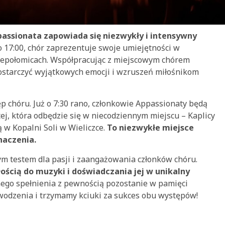
ssionata zapowiada się niezwykły i intensywny
 17:00, chór zaprezentuje swoje umiejętności w
iepołomicach. Współpracując z miejscowym chórem
ostarczyć wyjątkowych emocji i wzruszeń miłośnikom
p chóru. Już o 7:30 rano, członkowie Appassionaty będą
j, która odbędzie się w niecodziennym miejscu – Kaplicy
 w Kopalni Soli w Wieliczce.
To niezwykłe miejsce
naczenia.
 testem dla pasji i zaangażowania członków chóru.
łością do muzyki i doświadczania jej w unikalny
ego spełnienia z pewnością pozostanie w pamięci
owodzenia i trzymamy kciuki za sukces obu występów!