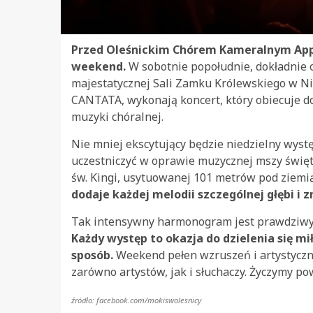
Przed Oleśnickim Chórem Kameralnym Appa
weekend.
W sobotnie popołudnie, dokładnie o
majestatycznej Sali Zamku Królewskiego w N
CANTATA, wykonają koncert, który obiecuje d
muzyki chóralnej.
Nie mniej ekscytujący będzie niedzielny wystę
uczestniczyć w oprawie muzycznej mszy święte
św. Kingi, usytuowanej 101 metrów pod ziemią
dodaje każdej melodii szczególnej głębi i z
Tak intensywny harmonogram jest prawdziwym
Każdy występ to okazja do dzielenia się mi
sposób.
Weekend pełen wzruszeń i artystyczn
zarówno artystów, jak i słuchaczy. Życzymy p
źródło: facebook.com/mokiswolesnicy