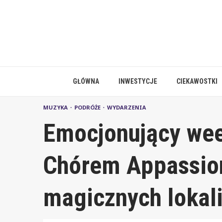
Skip
to
content
GŁÓWNA
INWESTYCJE
CIEKAWOSTKI
MUZYKA
PODRÓŻE
WYDARZENIA
Emocjonujący wee
Chórem Appassio
magicznych lokal