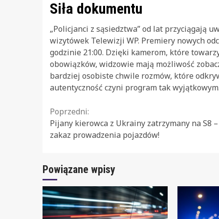
Siła dokumentu
„Policjanci z sąsiedztwa” od lat przyciągają 
wizytówek Telewizji WP. Premiery nowych od
godzinie 21:00. Dzięki kamerom, które towar
obowiązków, widzowie mają możliwość zobacz
bardziej osobiste chwile rozmów, które odkr
autentyczność czyni program tak wyjątkowym
Continue
Poprzedni:
Pijany kierowca z Ukrainy zatrzymany na S8 –
Reading
zakaz prowadzenia pojazdów!
Powiązane wpisy