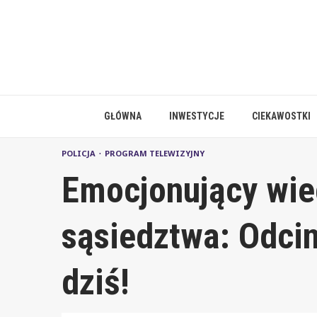
Skip
to
content
GŁÓWNA
INWESTYCJE
CIEKAWOSTKI
POLICJA
PROGRAM TELEWIZYJNY
Emocjonujący wiec
sąsiedztwa: Odcin
dziś!