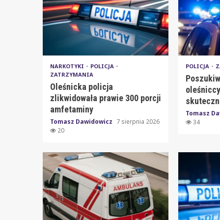
NARKOTYKI
POLICJA
POLICJA
Z
ZATRZYMANIA
Poszukiw
Oleśnicka policja
oleśniccy
zlikwidowała prawie 300 porcji
skuteczni
amfetaminy
Tomasz Da
Tomasz Dawidowicz
7 sierpnia 2026
34
20