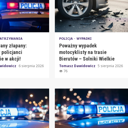
ATRZYMANIA
POLICJA
WYPADKI
any złapany:
Poważny wypadek
 policjanci
motocyklisty na trasie
e w akcji!
Bierutów – Solniki Wielkie
widowicz
6 sierpnia 2026
Tomasz Dawidowicz
5 sierpnia 2026
76