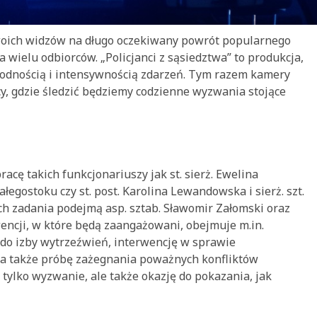
woich widzów na długo oczekiwany powrót popularnego
a wielu odbiorców. „Policjanci z sąsiedztwa” to produkcja,
odnością i intensywnością zdarzeń. Tym razem kamery
cy, gdzie śledzić będziemy codzienne wyzwania stojące
cę takich funkcjonariuszy jak st. sierż. Ewelina
łegostoku czy st. post. Karolina Lewandowska i sierż. szt.
ch zadania podejmą asp. sztab. Sławomir Załomski oraz
encji, w które będą zaangażowani, obejmuje m.in.
do izby wytrzeźwień, interwencję w sprawie
 a także próbę zażegnania poważnych konfliktów
e tylko wyzwanie, ale także okazję do pokazania, jak