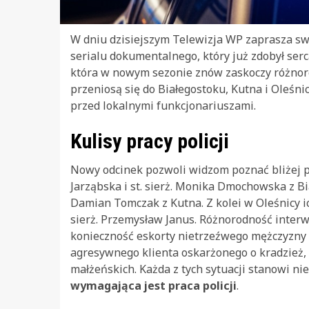
W dniu dzisiejszym Telewizja WP zaprasza s
serialu dokumentalnego, który już zdobył serc
która w nowym sezonie znów zaskoczy różnor
przeniosą się do Białegostoku, Kutna i Oleśni
przed lokalnymi funkcjonariuszami.
Kulisy pracy policji
Nowy odcinek pozwoli widzom poznać bliżej pra
Jarząbska i st. sierż. Monika Dmochowska z Bia
Damian Tomczak z Kutna. Z kolei w Oleśnicy i
sierż. Przemysław Janus. Różnorodność interw
konieczność eskorty nietrzeźwego mężczyzny 
agresywnego klienta oskarżonego o kradzież,
małżeńskich. Każda z tych sytuacji stanowi ni
wymagająca jest praca policji
.