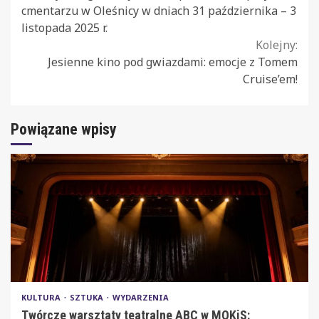
Reading
cmentarzu w Oleśnicy w dniach 31 października – 3
listopada 2025 r.
Kolejny:
Jesienne kino pod gwiazdami: emocje z Tomem
Cruise’em!
Powiązane wpisy
KULTURA
SZTUKA
WYDARZENIA
Twórcze warsztaty teatralne ABC w MOKiS: