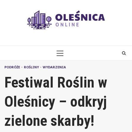
Skip
to
content
PRIMARY
MENU
PODRÓŻE
ROŚLINY
WYDARZENIA
Festiwal Roślin w
Oleśnicy – odkryj
zielone skarby!