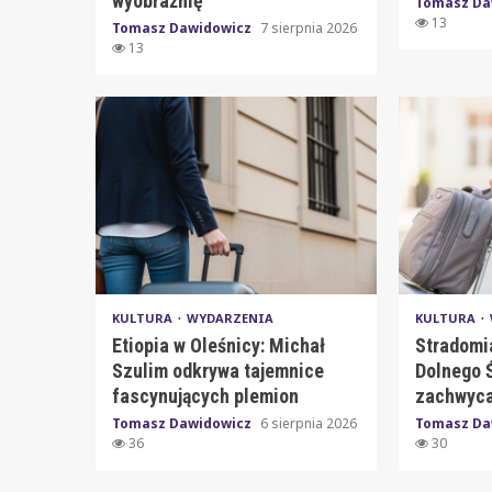
wyobraźnię
Tomasz Da
13
Tomasz Dawidowicz
7 sierpnia 2026
13
KULTURA
WYDARZENIA
KULTURA
Etiopia w Oleśnicy: Michał
Stradomi
Szulim odkrywa tajemnice
Dolnego Ś
fascynujących plemion
zachwyca
Tomasz Dawidowicz
6 sierpnia 2026
Tomasz Da
36
30