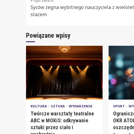
Continue
Syców żegna wybitnego nauczyciela z wielole
Reading
stażem
Powiązane wpisy
KULTURA
SZTUKA
WYDARZENIA
SPORT
WY
Twórcze warsztaty teatralne
Ogranicz
ABC w MOKiS: odkrywanie
OKR ATOL
sztuki przez ciało i
oszczędn