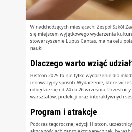
W nadchodzących miesiącach, Zespół Szkół Za
się miejscem wyjątkowego wydarzenia kultura
stowarzyszenie Lupus Cantas, ma na celu połą
nauki.
Dlaczego warto wziąć udział
Histcon 2025 to nie tylko wydarzenie dla młodz
innowacyjny sposób. Wydarzenie, które wcześ
odbędzie się od 24 do 26 września. Uczestni
warsztatów, prelekcji oraz interaktywnych sesj
Program i atrakcje
Podczas tegorocznej edycji Histcon, uczestnic
aktywnościach zaprojektowanych tak, by wzbud