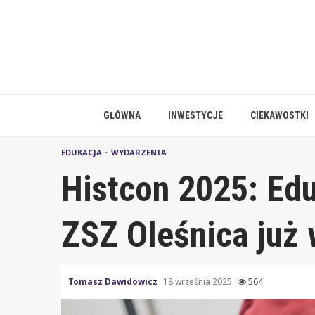
Skip
to
content
GŁÓWNA
INWESTYCJE
CIEKAWOSTKI
EDUKACJA
WYDARZENIA
Histcon 2025: Ed
ZSZ Oleśnica już 
Tomasz Dawidowicz
18 września 2025
564