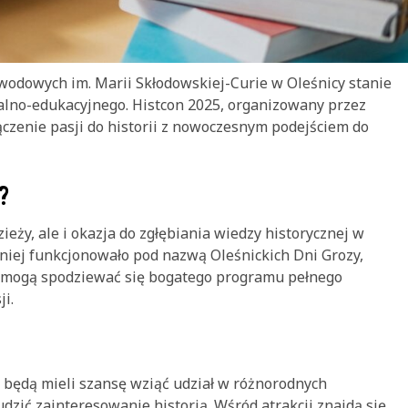
wodowych im. Marii Skłodowskiej-Curie w Oleśnicy stanie
lno-edukacyjnego. Histcon 2025, organizowany przez
czenie pasji do historii z nowoczesnym podejściem do
?
ieży, ale i okazja do zgłębiania wiedzy historycznej w
niej funkcjonowało pod nazwą Oleśnickich Dni Grozy,
cy mogą spodziewać się bogatego programu pełnego
i.
y będą mieli szansę wziąć udział w różnorodnych
zić zainteresowanie historią. Wśród atrakcji znajdą się