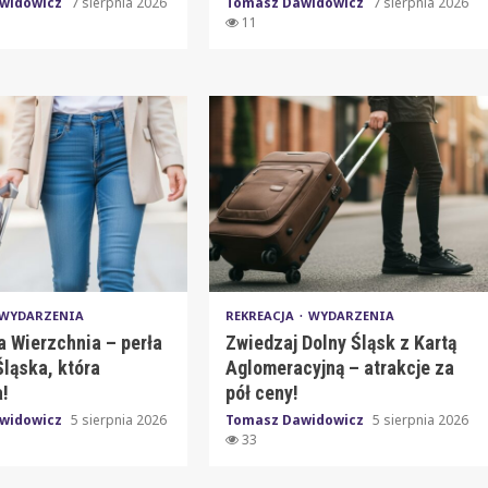
widowicz
7 sierpnia 2026
Tomasz Dawidowicz
7 sierpnia 2026
11
WYDARZENIA
REKREACJA
WYDARZENIA
a Wierzchnia – perła
Zwiedzaj Dolny Śląsk z Kartą
ląska, która
Aglomeracyjną – atrakcje za
!
pół ceny!
widowicz
5 sierpnia 2026
Tomasz Dawidowicz
5 sierpnia 2026
33