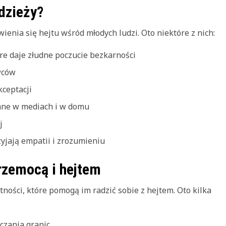
dzieży?
enia się hejtu wśród młodych ludzi. Oto niektóre z nich:
re daje złudne poczucie bezkarności
wców
kceptacji
ne w mediach i w domu
j
zyjają empatii i zrozumieniu
przemocą i hejtem
tności, które pomogą im radzić sobie z hejtem. Oto kilka
czania granic