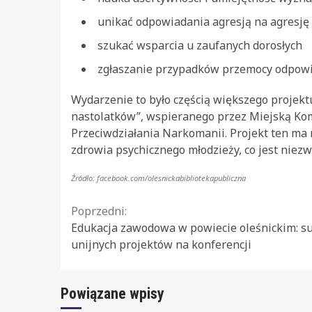
unikać odpowiadania agresją na agresję
szukać wsparcia u zaufanych dorosłych
zgłaszanie przypadków przemocy odpo
Wydarzenie to było częścią większego projekt
nastolatków”, wspieranego przez Miejską Ko
Przeciwdziałania Narkomanii. Projekt ten ma 
zdrowia psychicznego młodzieży, co jest niezw
Źródło: facebook.com/olesnickabibliotekapubliczna
Continue
Poprzedni:
Edukacja zawodowa w powiecie oleśnickim: s
Reading
unijnych projektów na konferencji
Powiązane wpisy