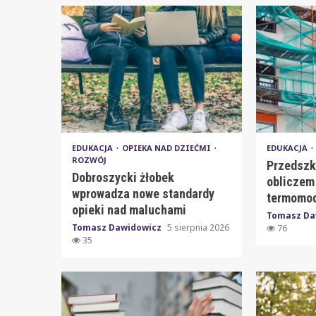
EDUKACJA
OPIEKA NAD DZIEĆMI
EDUKACJA
ROZWÓJ
Przedszk
Dobroszycki żłobek
obliczem
wprowadza nowe standardy
termomod
opieki nad maluchami
Tomasz Da
Tomasz Dawidowicz
5 sierpnia 2026
76
35