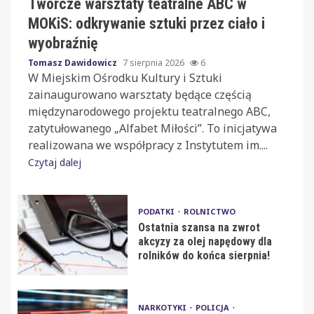
Twórcze warsztaty teatralne ABC w
MOKiS: odkrywanie sztuki przez ciało i
wyobraźnię
Tomasz Dawidowicz
7 sierpnia 2026
6
W Miejskim Ośrodku Kultury i Sztuki
zainaugurowano warsztaty będące częścią
międzynarodowego projektu teatralnego ABC,
zatytułowanego „Alfabet Miłości”. To inicjatywa
realizowana we współpracy z Instytutem im....
Czytaj dalej
PODATKI
ROLNICTWO
Ostatnia szansa na zwrot
akcyzy za olej napędowy dla
rolników do końca sierpnia!
NARKOTYKI
POLICJA