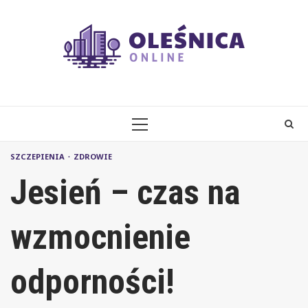
Skip
to
content
PRIMARY
MENU
SZCZEPIENIA
ZDROWIE
Jesień – czas na
wzmocnienie
odporności!