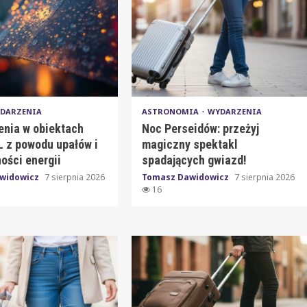
DARZENIA
ASTRONOMIA
WYDARZENIA
enia w obiektach
Noc Perseidów: przeżyj
 z powodu upałów i
magiczny spektakl
ości energii
spadających gwiazd!
widowicz
7 sierpnia 2026
Tomasz Dawidowicz
7 sierpnia 2026
16