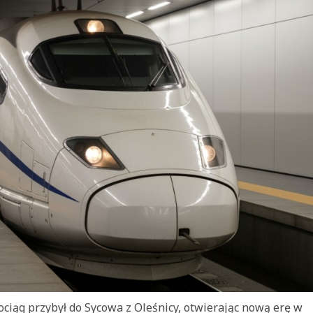
pociąg przybył do Sycowa z Oleśnicy, otwierając nową erę w