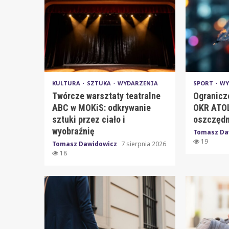
KULTURA
SZTUKA
WYDARZENIA
SPORT
WY
Twórcze warsztaty teatralne
Ogranicz
ABC w MOKiS: odkrywanie
OKR ATOL
sztuki przez ciało i
oszczędn
wyobraźnię
Tomasz Da
19
Tomasz Dawidowicz
7 sierpnia 2026
18