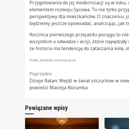
Przygotowania do jej modernizacji są w toku,
elementem rozwoju Sycowa. To nie tylko przy
perspektywy dla mieszkańców. O znaczeniu, jak
będziemy jeszcze opowiadać, analizując, jak t
Rocznica pierwszego przejazdu pociągu to nie
wszystkim o odwadze i wizji, które napędzały
że historia ma tendencję do zataczania koła, 
Źródło: facebook.com/mig.sycow
Continue
Poprzedni:
Dzieje Ratan: Wejdź w świat szczurków w now
Reading
powieści Macieja Rozumka
Powiązane wpisy