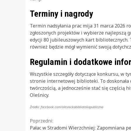
Terminy i nagrody
Termin nadsyłania prac mija 31 marca 2026 r
zgłoszonych projektów i wybierze najlepszą g
edycji 80 jubileuszowych kart bibliotecznych.
również będzie mógł wymienić swoją dotychcz
Regulamin i dodatkowe info
Wszystkie szczegóły dotyczące konkursu, w t
stronie internetowej biblioteki. To doskonała 
twórczością, a jednocześnie stać się częścią his
Oleśnicy.
Źródło: facebook.com/olesnickabibliotekapubliczna
Continue
Poprzedni:
Pałac w Stradomi Wierzchniej: Zapomniana pe