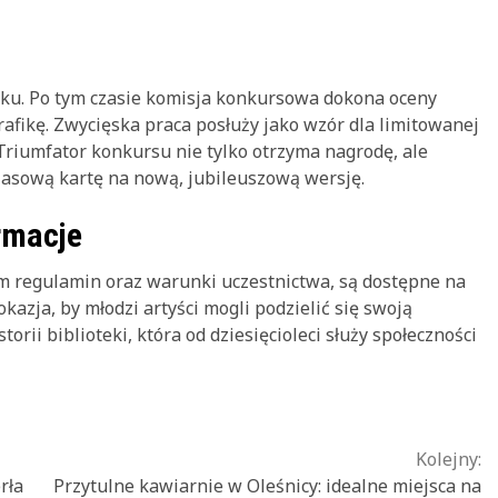
oku. Po tym czasie komisja konkursowa dokona oceny
rafikę. Zwycięska praca posłuży jako wzór dla limitowanej
 Triumfator konkursu nie tylko otrzyma nagrodę, ale
asową kartę na nową, jubileuszową wersję.
rmacje
ym regulamin oraz warunki uczestnictwa, są dostępne na
okazja, by młodzi artyści mogli podzielić się swoją
torii biblioteki, która od dziesięcioleci służy społeczności
Kolejny:
rła
Przytulne kawiarnie w Oleśnicy: idealne miejsca na