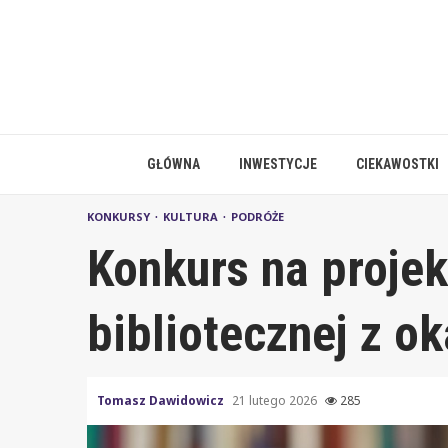
Skip
to
content
GŁÓWNA
INWESTYCJE
CIEKAWOSTKI
KONKURSY
KULTURA
PODRÓŻE
Konkurs na projek
bibliotecznej z ok
Tomasz Dawidowicz
21 lutego 2026
285