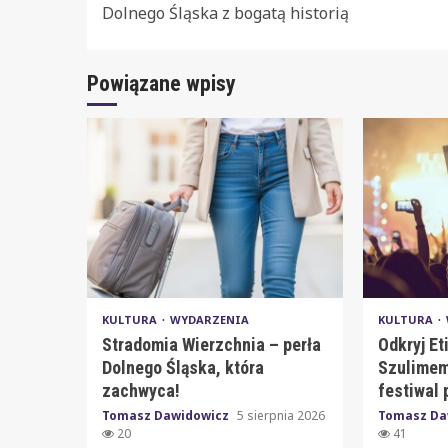
Reading
Dolnego Śląska z bogatą historią
Powiązane wpisy
KULTURA
WYDARZENIA
KULTURA
Stradomia Wierzchnia – perła
Odkryj Et
Dolnego Śląska, która
Szulimem 
zachwyca!
festiwal 
Tomasz Dawidowicz
5 sierpnia 2026
Tomasz Da
20
41