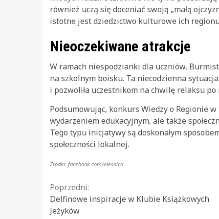
również uczą się doceniać swoją „małą ojczyz
istotne jest dziedzictwo kulturowe ich regionu
Nieoczekiwane atrakcje
W ramach niespodzianki dla uczniów, Burmist
na szkolnym boisku. Ta niecodzienna sytuacj
i pozwoliła uczestnikom na chwilę relaksu po
Podsumowując, konkurs Wiedzy o Regionie w S
wydarzeniem edukacyjnym, ale także społecznym
Tego typu inicjatywy są doskonałym sposobem
społeczności lokalnej.
Źródło: facebook.com/olesnica
Continue
Poprzedni:
Delfinowe inspiracje w Klubie Książkowych
Reading
Jeżyków