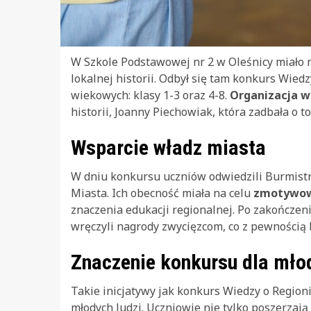
W Szkole Podstawowej nr 2 w Oleśnicy miało m
lokalnej historii. Odbył się tam konkurs Wied
wiekowych: klasy 1-3 oraz 4-8.
Organizacja w
historii, Joanny Piechowiak, która zadbała o t
Wsparcie władz miasta
W dniu konkursu uczniów odwiedzili Burmistr
Miasta. Ich obecność miała na celu
zmotywow
znaczenia edukacji regionalnej. Po zakończen
wręczyli nagrody zwycięzcom, co z pewnością
Znaczenie konkursu dla mło
Takie inicjatywy jak konkurs Wiedzy o Region
młodych ludzi. Uczniowie nie tylko poszerzają