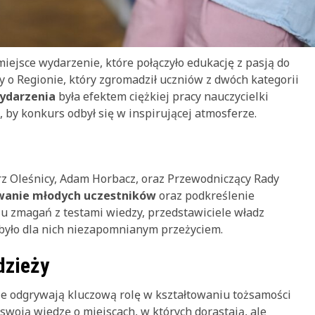
iejsce wydarzenie, które połączyło edukację z pasją do
zy o Regionie, który zgromadził uczniów z dwóch kategorii
ydarzenia
była efektem ciężkiej pracy nauczycielki
o, by konkurs odbył się w inspirującej atmosferze.
z Oleśnicy, Adam Horbacz, oraz Przewodniczący Rady
anie młodych uczestników
oraz podkreślenie
iu zmagań z testami wiedzy, przedstawiciele władz
 było dla nich niezapomnianym przeżyciem.
dzieży
ie odgrywają kluczową rolę w kształtowaniu tożsamości
 swoją wiedzę o miejscach, w których dorastają, ale