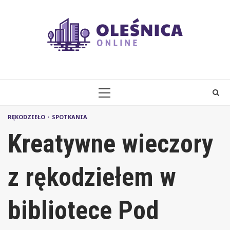
Skip
to
content
PRIMARY
MENU
RĘKODZIEŁO
SPOTKANIA
Kreatywne wieczory
z rękodziełem w
bibliotece Pod