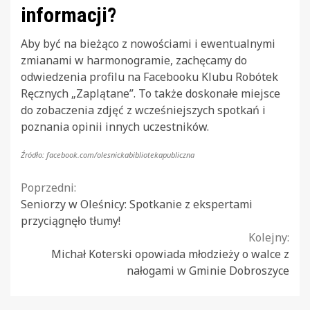
informacji?
Aby być na bieżąco z nowościami i ewentualnymi
zmianami w harmonogramie, zachęcamy do
odwiedzenia profilu na Facebooku Klubu Robótek
Ręcznych „Zaplątane”. To także doskonałe miejsce
do zobaczenia zdjęć z wcześniejszych spotkań i
poznania opinii innych uczestników.
Źródło: facebook.com/olesnickabibliotekapubliczna
Continue
Poprzedni:
Seniorzy w Oleśnicy: Spotkanie z ekspertami
Reading
przyciągnęło tłumy!
Kolejny:
Michał Koterski opowiada młodzieży o walce z
nałogami w Gminie Dobroszyce