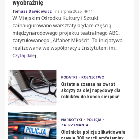
wyobraźnię
Tomasz Dawidowicz
7 sierpnia 2026
11
W Miejskim Ośrodku Kultury i Sztuki
zainaugurowano warsztaty będące częścią
międzynarodowego projektu teatralnego ABC,
zatytułowanego „Alfabet Miłości”. To inicjatywa
realizowana we współpracy z Instytutem im....
Czytaj dalej
PODATKI
ROLNICTWO
Ostatnia szansa na zwrot
akcyzy za olej napędowy dla
rolników do końca sierpnia!
NARKOTYKI
POLICJA
ZATRZYMANIA
Oleśnicka policja zlikwidowała
prawie 300 porcji amfetaminy