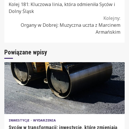
Kolej 181: Kluczowa linia, która odmieniła Syców i
Reading
Dolny Śląsk
Kolejny:
Organy w Dobrej: Muzyczna uczta z Marcinem
Armańskim
Powiązane wpisy
INWESTYCJE
WYDARZENIA
Syców w transformacji: inwestycje, które zmieniają