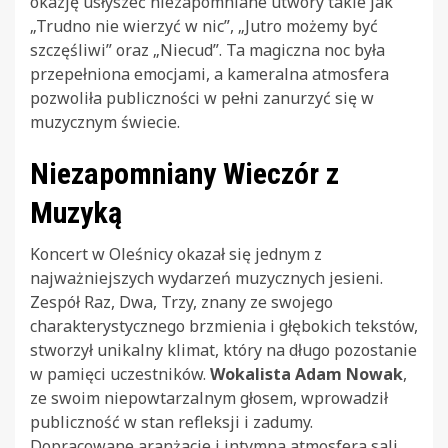
okazję usłyszeć niezapomniane utwory takie jak
„Trudno nie wierzyć w nic”, „Jutro możemy być
szczęśliwi” oraz „Niecud”. Ta magiczna noc była
przepełniona emocjami, a kameralna atmosfera
pozwoliła publiczności w pełni zanurzyć się w
muzycznym świecie.
Niezapomniany Wieczór z
Muzyką
Koncert w Oleśnicy okazał się jednym z
najważniejszych wydarzeń muzycznych jesieni.
Zespół Raz, Dwa, Trzy, znany ze swojego
charakterystycznego brzmienia i głębokich tekstów,
stworzył unikalny klimat, który na długo pozostanie
w pamięci uczestników.
Wokalista Adam Nowak
,
ze swoim niepowtarzalnym głosem, wprowadził
publiczność w stan refleksji i zadumy.
Dopracowane aranżacje i intymna atmosfera sali