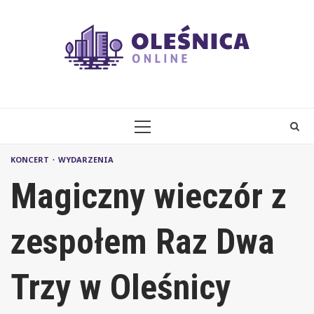
Skip
to
content
PRIMARY
MENU
KONCERT
WYDARZENIA
Magiczny wieczór z
zespołem Raz Dwa
Trzy w Oleśnicy