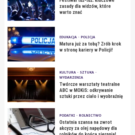
Festiwal tuż-tuż: kluczowe
zasady dla widzów, które
warto znać
EDUKACJA
POLICJA
Matura już za tobą? Zrób krok
w stronę kariery w Policji!
KULTURA
SZTUKA
WYDARZENIA
Twórcze warsztaty teatralne
ABC w MOKiS: odkrywanie
sztuki przez ciało i wyobraźnię
PODATKI
ROLNICTWO
Ostatnia szansa na zwrot
akcyzy za olej napędowy dla
rolników do końca sierpnia!