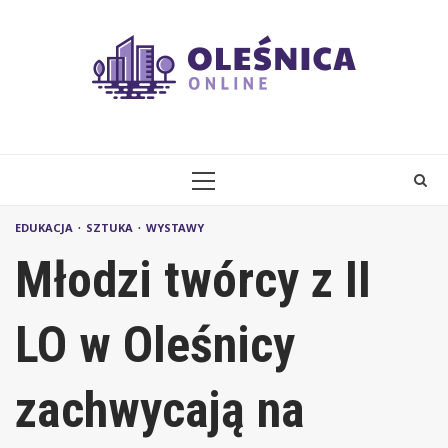
Skip
to
content
PRIMARY
MENU
EDUKACJA
SZTUKA
WYSTAWY
Młodzi twórcy z II
LO w Oleśnicy
zachwycają na