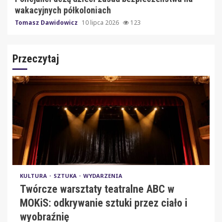
wakacyjnych półkoloniach
Tomasz Dawidowicz
10 lipca 2026
123
Przeczytaj
KULTURA
SZTUKA
WYDARZENIA
Twórcze warsztaty teatralne ABC w
MOKiS: odkrywanie sztuki przez ciało i
wyobraźnię