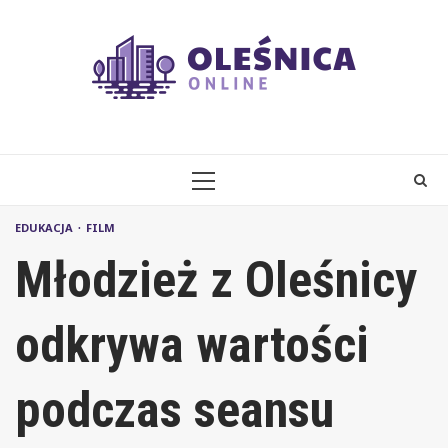
Skip
to
content
PRIMARY
MENU
EDUKACJA
FILM
Młodzież z Oleśnicy
odkrywa wartości
podczas seansu