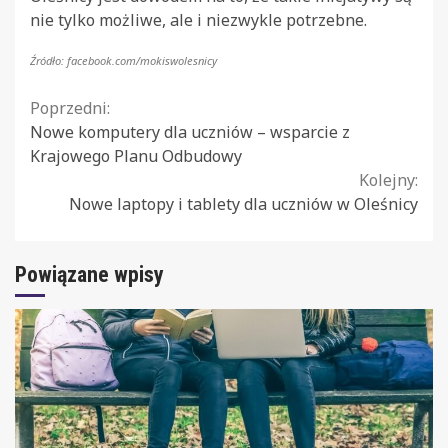
nie tylko możliwe, ale i niezwykle potrzebne.
Źródło: facebook.com/mokiswolesnicy
Continue
Poprzedni:
Nowe komputery dla uczniów – wsparcie z
Reading
Krajowego Planu Odbudowy
Kolejny:
Nowe laptopy i tablety dla uczniów w Oleśnicy
Powiązane wpisy