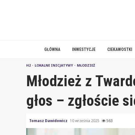
Skip
to
content
GŁÓWNA
INWESTYCJE
CIEKAWOSTKI
H2
LOKALNE INICJATYWY
MŁODZIEŻ
Młodzież z Tward
głos – zgłoście si
Tomasz Dawidowicz
10 września 2025
563