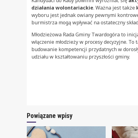
Kandydaci do Rady powinni wyróżniać się
akt
działania wolontariackie
. Ważna jest także
wyboru jest jednak owiany pewnymi kontrower
burmistrza mogą wpływać na ostateczny skład
Młodzieżowa Rada Gminy Twardogóra to inicja
włączenie młodzieży w procesy decyzyjne. To t
budowanie kompetencji przydatnych w dorosły
udziału w kształtowaniu przyszłości gminy.
Continue
Reading
Powiązane wpisy