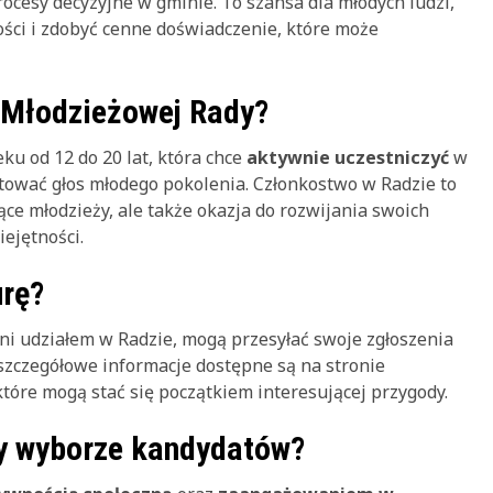
rocesy decyzyjne w gminie. To szansa dla młodych ludzi,
ości i zdobyć cenne doświadczenie, które może
 Młodzieżowej Rady?
ku od 12 do 20 lat, która chce
aktywnie uczestniczyć
w
tować głos młodego pokolenia. Członkostwo w Radzie to
ce młodzieży, ale także okazja do rozwijania swoich
ejętności.
urę?
i udziałem w Radzie, mogą przesyłać swoje zgłoszenia
szczegółowe informacje dostępne są na stronie
które mogą stać się początkiem interesującej przygody.
zy wyborze kandydatów?