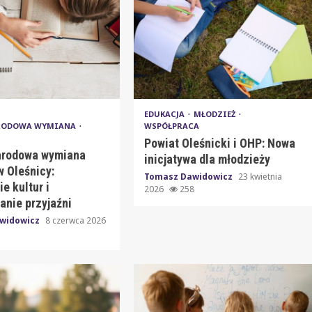
EDUKACJA
MŁODZIEŻ
RODOWA WYMIANA
WSPÓŁPRACA
Powiat Oleśnicki i OHP: Nowa
arodowa wymiana
inicjatywa dla młodzieży
w Oleśnicy:
Tomasz Dawidowicz
23 kwietnia
e kultur i
2026
258
anie przyjaźni
widowicz
8 czerwca 2026