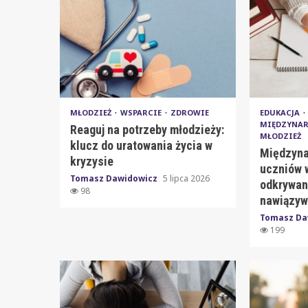
MŁODZIEŻ
WSPARCIE
ZDROWIE
EDUKACJA
MIĘDZYNA
Reaguj na potrzeby młodzieży:
MŁODZIEŻ
klucz do uratowania życia w
Międzyn
kryzysie
uczniów 
Tomasz Dawidowicz
5 lipca 2026
odkrywani
98
nawiązyw
Tomasz Da
199