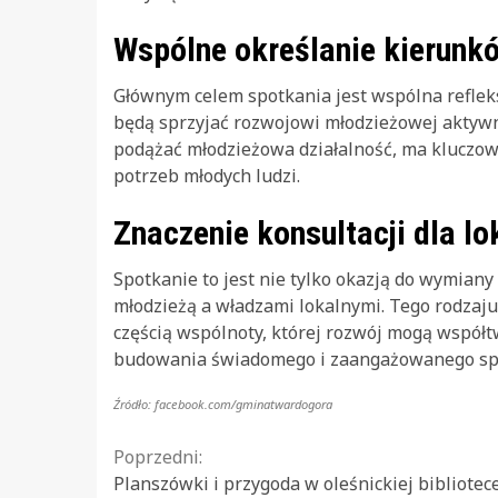
Wspólne określanie kierunk
Głównym celem spotkania jest wspólna refleks
będą sprzyjać rozwojowi młodzieżowej aktyw
podążać młodzieżowa działalność, ma kluczowe
potrzeb młodych ludzi.
Znaczenie konsultacji dla lo
Spotkanie to jest nie tylko okazją do wymiany
młodzieżą a władzami lokalnymi. Tego rodzaj
częścią wspólnoty, której rozwój mogą współt
budowania świadomego i zaangażowanego spo
Źródło: facebook.com/gminatwardogora
Continue
Poprzedni:
Planszówki i przygoda w oleśnickiej bibliotec