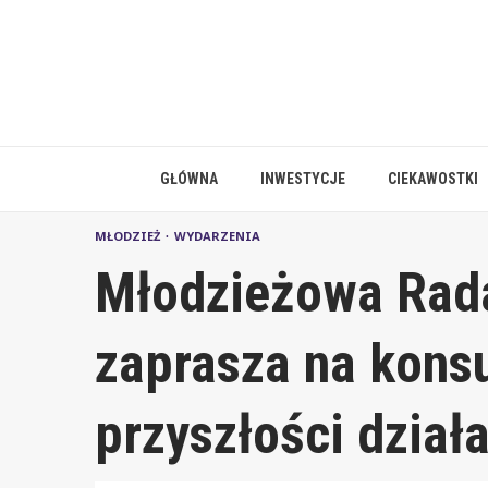
Skip
to
content
GŁÓWNA
INWESTYCJE
CIEKAWOSTKI
MŁODZIEŻ
WYDARZENIA
Młodzieżowa Rad
zaprasza na konsu
przyszłości dział