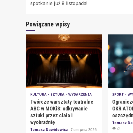
Reading
spotkanie już 8 listopada!
Powiązane wpisy
KULTURA
SZTUKA
WYDARZENIA
SPORT
WY
Twórcze warsztaty teatralne
Ogranicz
ABC w MOKiS: odkrywanie
OKR ATOL
sztuki przez ciało i
oszczędn
wyobraźnię
Tomasz Da
21
Tomasz Dawidowicz
7 sierpnia 2026