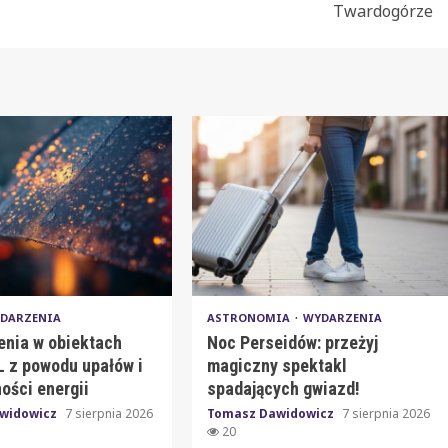
Twardogórze
DARZENIA
ASTRONOMIA
WYDARZENIA
enia w obiektach
Noc Perseidów: przeżyj
 z powodu upałów i
magiczny spektakl
ości energii
spadających gwiazd!
widowicz
7 sierpnia 2026
Tomasz Dawidowicz
7 sierpnia 2026
20