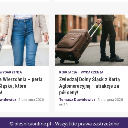
WYDARZENIA
REKREACJA
WYDARZENIA
a Wierzchnia – perła
Zwiedzaj Dolny Śląsk z Kartą
ląska, która
Aglomeracyjną – atrakcje za
!
pół ceny!
widowicz
5 sierpnia 2026
Tomasz Dawidowicz
5 sierpnia 2026
39
© olesnicaonline.pl - Wszystkie prawa zastrzeżone