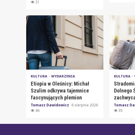
21
KULTURA
WYDARZENIA
KULTURA
Etiopia w Oleśnicy: Michał
Stradomi
Szulim odkrywa tajemnice
Dolnego Ś
fascynujących plemion
zachwyca
Tomasz Dawidowicz
6 sierpnia 2026
Tomasz Da
46
35