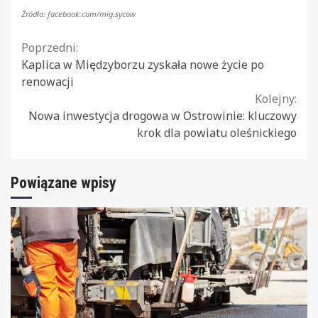
Źródło: facebook.com/mig.sycow
Continue
Poprzedni:
Kaplica w Międzyborzu zyskała nowe życie po
Reading
renowacji
Kolejny:
Nowa inwestycja drogowa w Ostrowinie: kluczowy
krok dla powiatu oleśnickiego
Powiązane wpisy