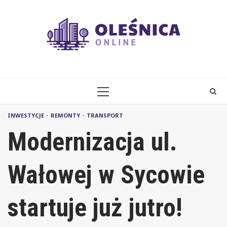
Skip
to
content
PRIMARY
MENU
INWESTYCJE
REMONTY
TRANSPORT
Modernizacja ul.
Wałowej w Sycowie
startuje już jutro!