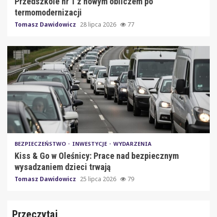
Przedszkole nr 1 z nowym obliczem po
termomodernizacji
Tomasz Dawidowicz
28 lipca 2026
77
BEZPIECZEŃSTWO
INWESTYCJE
WYDARZENIA
Kiss & Go w Oleśnicy: Prace nad bezpiecznym
wysadzaniem dzieci trwają
Tomasz Dawidowicz
25 lipca 2026
79
Przeczytaj