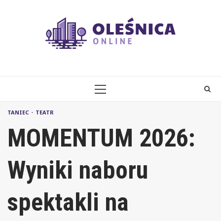
Skip
to
content
PRIMARY
MENU
TANIEC
TEATR
MOMENTUM 2026:
Wyniki naboru
spektakli na