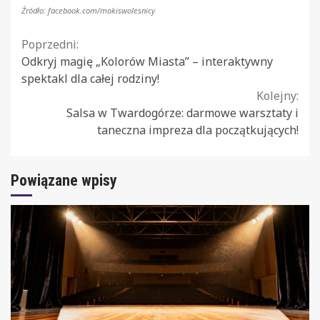
Źródło: facebook.com/mokiswolesnicy
Continue
Poprzedni:
Odkryj magię „Kolorów Miasta” – interaktywny
Reading
spektakl dla całej rodziny!
Kolejny:
Salsa w Twardogórze: darmowe warsztaty i
taneczna impreza dla początkujących!
Powiązane wpisy