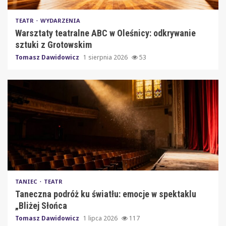
TEATR
WYDARZENIA
Warsztaty teatralne ABC w Oleśnicy: odkrywanie
sztuki z Grotowskim
Tomasz Dawidowicz
1 sierpnia 2026
53
TANIEC
TEATR
Taneczna podróż ku światłu: emocje w spektaklu
„Bliżej Słońca
Tomasz Dawidowicz
1 lipca 2026
117