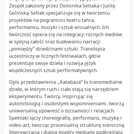
Zespół założony przez Dominika Setlaka i Julitę
Golińską-Setlak specjalizuje się w tworzeniu
projektów na pograniczu teatru tańca,
performansu, muzyki i sztuk wizualnych. Ich
twórczość opiera się na integracji różnych mediów
w spójną całość oraz budowaniu narracji
„pomiędzy” dziedzinami sztuki. Transtopia
uczestniczy w licznych festiwalach, gdzie
prezentuje swoje dzieła i rozwija język
współczesnych sztuk performatywnych.
Opis przedstawienia: „Katabaza” to transmedialne
dzieło, w którym ruch i ciało stają się narzędziem
eksperymentu. Twórcy, inspirując się
automitologią i osobistymi wspomnieniami, tworzą
uniwersalną opowieść o tożsamości i relacjach.
Spektakl łączy choreografię, performans, muzykę i
video-art, tworząc procesualną strukturę sceniczną.
Improwizacja i dialog między mediami podkreślają