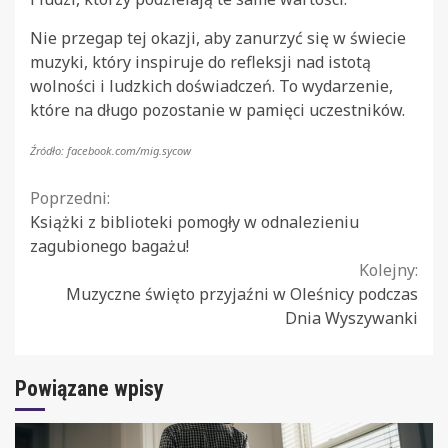
Nie przegap tej okazji, aby zanurzyć się w świecie
muzyki, który inspiruje do refleksji nad istotą
wolności i ludzkich doświadczeń. To wydarzenie,
które na długo pozostanie w pamięci uczestników.
Źródło: facebook.com/mig.sycow
Continue
Poprzedni:
Książki z biblioteki pomogły w odnalezieniu
Reading
zagubionego bagażu!
Kolejny:
Muzyczne święto przyjaźni w Oleśnicy podczas
Dnia Wyszywanki
Powiązane wpisy