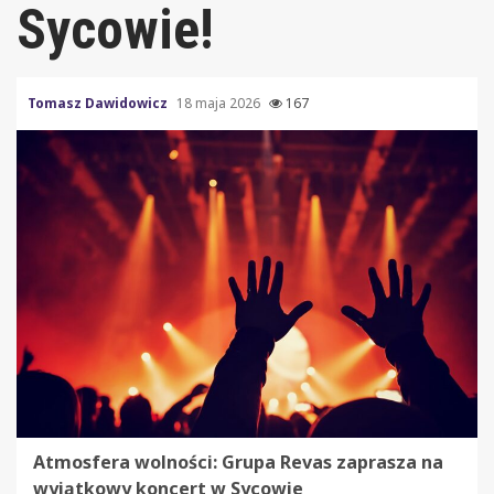
Sycowie!
Tomasz Dawidowicz
18 maja 2026
167
Atmosfera wolności: Grupa Revas zaprasza na
wyjątkowy koncert w Sycowie