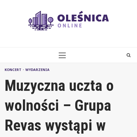
Skip
to
content
PRIMARY
MENU
KONCERT
WYDARZENIA
Muzyczna uczta o
wolności – Grupa
Revas wystąpi w