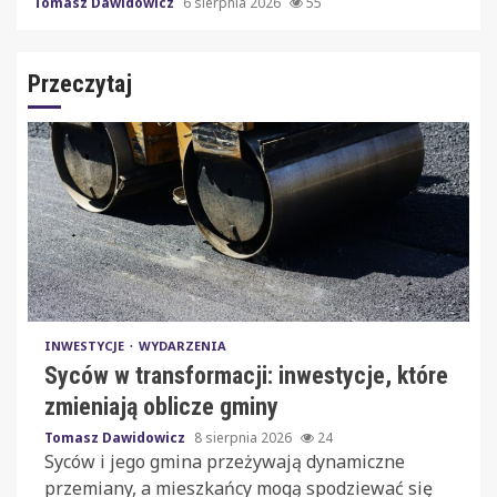
Tomasz Dawidowicz
6 sierpnia 2026
55
Przeczytaj
INWESTYCJE
WYDARZENIA
Syców w transformacji: inwestycje, które
zmieniają oblicze gminy
Tomasz Dawidowicz
8 sierpnia 2026
24
Syców i jego gmina przeżywają dynamiczne
przemiany, a mieszkańcy mogą spodziewać się