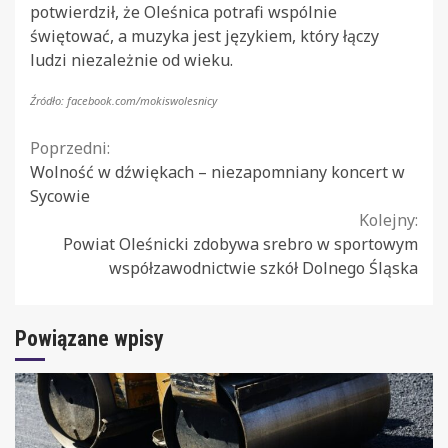
potwierdził, że Oleśnica potrafi wspólnie
świętować, a muzyka jest językiem, który łączy
ludzi niezależnie od wieku.
Źródło: facebook.com/mokiswolesnicy
Continue
Poprzedni:
Wolność w dźwiękach – niezapomniany koncert w
Reading
Sycowie
Kolejny:
Powiat Oleśnicki zdobywa srebro w sportowym
współzawodnictwie szkół Dolnego Śląska
Powiązane wpisy