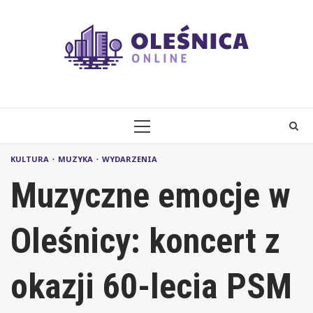
Skip
to
content
PRIMARY
MENU
KULTURA
MUZYKA
WYDARZENIA
Muzyczne emocje w
Oleśnicy: koncert z
okazji 60-lecia PSM