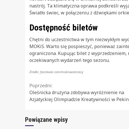
nastrój. Ta klimatyczna oprawa podkreśli wy
Światło świec, w połączeniu z dźwiękami orki
Dostępność biletów
Chętni do uczestnictwa w tym niezwykłym wyda
MOKiS. Warto się pospieszyć, ponieważ zaint
ograniczona. Kupując bilet z wyprzedzeniem,
oczekiwanych wydarzeń tego sezonu.
Źródło: facebook.com/mokiswolesnicy
Continue
Poprzedni:
Oleśnicka drużyna zdobywa wyróżnienie na
Reading
Azjatyckiej Olimpiadzie Kreatywności w Pekin
Powiązane wpisy