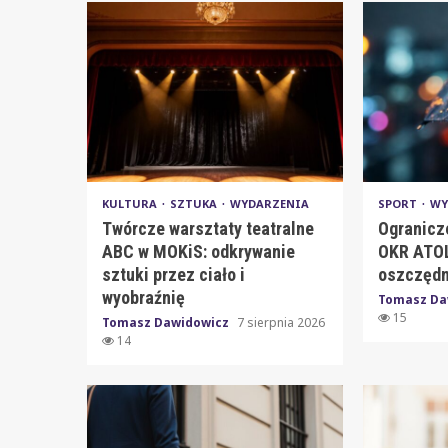
KULTURA
SZTUKA
WYDARZENIA
SPORT
WY
Twórcze warsztaty teatralne
Ogranicz
ABC w MOKiS: odkrywanie
OKR ATOL
sztuki przez ciało i
oszczędn
wyobraźnię
Tomasz Da
15
Tomasz Dawidowicz
7 sierpnia 2026
14