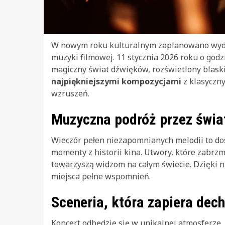
W nowym roku kulturalnym zaplanowano wydar
muzyki filmowej. 11 stycznia 2026 roku o god
magiczny świat dźwięków, rozświetlony blaski
najpiękniejszymi kompozycjami
z klasyczny
wzruszeń.
Muzyczna podróż przez świa
Wieczór pełen niezapomnianych melodii to do
momenty z historii kina. Utwory, które zabrzmi
towarzyszą widzom na całym świecie. Dzięki n
miejsca pełne wspomnień.
Sceneria, która zapiera dech
Koncert odbędzie się w unikalnej atmosferze,