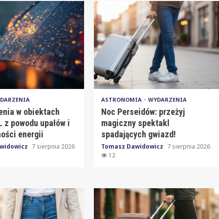
DARZENIA
ASTRONOMIA
WYDARZENIA
enia w obiektach
Noc Perseidów: przeżyj
 z powodu upałów i
magiczny spektakl
ości energii
spadających gwiazd!
widowicz
7 sierpnia 2026
Tomasz Dawidowicz
7 sierpnia 2026
12