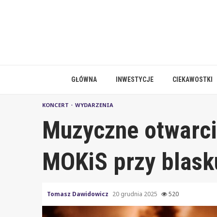
Skip
to
content
GŁÓWNA
INWESTYCJE
CIEKAWOSTKI
KONCERT
WYDARZENIA
Muzyczne otwarci
MOKiS przy blask
Tomasz Dawidowicz
20 grudnia 2025
520