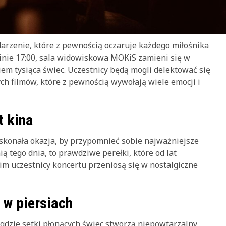
zenie, które z pewnością oczaruje każdego miłośnika
zinie 17:00, sala widowiskowa MOKiS zamieni się w
em tysiąca świec. Uczestnicy będą mogli delektować się
ch filmów, które z pewnością wywołają wiele emocji i
t kina
skonała okazja, by przypomnieć sobie najważniejsze
ą tego dnia, to prawdziwe perełki, które od lat
im uczestnicy koncertu przeniosą się w nostalgiczne
 w piersiach
 gdzie setki płonących świec stworzą niepowtarzalny