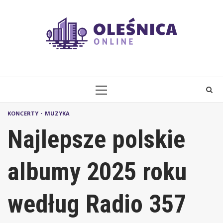
Skip
to
content
PRIMARY
MENU
KONCERTY
MUZYKA
Najlepsze polskie
albumy 2025 roku
według Radio 357