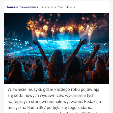
Tomasz Dawidowicz
16 stycznia 2026
439
W świecie muzyki, gdzie każdego roku pojawiają
się setki nowych wydawnictw, wyłonienie tych
najlepszych stanowi niemałe wyzwanie. Redakcja
muzyczna Radia 357 podjęła się tego zadania,