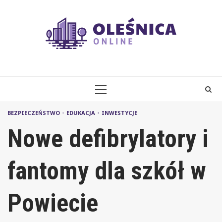
Skip
to
content
PRIMARY
MENU
BEZPIECZEŃSTWO
EDUKACJA
INWESTYCJE
Nowe defibrylatory i
fantomy dla szkół w
Powiecie