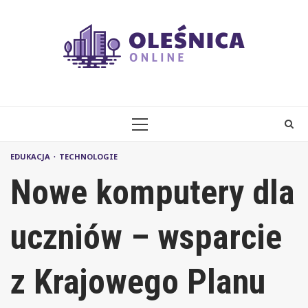
Skip
to
content
PRIMARY
MENU
EDUKACJA
TECHNOLOGIE
Nowe komputery dla
uczniów – wsparcie
z Krajowego Planu