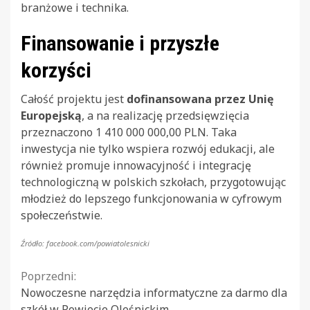
branżowe i technika.
Finansowanie i przyszłe
korzyści
Całość projektu jest
dofinansowana przez Unię
Europejską
, a na realizację przedsięwzięcia
przeznaczono 1 410 000 000,00 PLN. Taka
inwestycja nie tylko wspiera rozwój edukacji, ale
również promuje innowacyjność i integrację
technologiczną w polskich szkołach, przygotowując
młodzież do lepszego funkcjonowania w cyfrowym
społeczeństwie.
Źródło: facebook.com/powiatolesnicki
Continue
Poprzedni:
Nowoczesne narzędzia informatyczne za darmo dla
Reading
szkół w Powiecie Oleśnickim