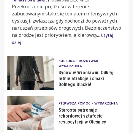
Tomasz Dawidowicz
9 sierpnia 2026
29
Przekroczenie prędkości w terenie
zabudowanym stało się tematem intensywnych
dyskusji, zwłaszcza gdy dochodzi do poważnych
naruszeń przepisów drogowych. Bezpieczeństwo
na drodze jest priorytetem, a kierowcy...
Czytaj
dalej
KULTURA
ROZRYWKA
WYDARZENIA
Syców w Wrocławiu: Odkryj
letnie atrakcje i smaki
Dolnego Śląska!
PIERWSZA POMOC
WYDARZENIA
Starosta patronuje
rekordowej sztafecie
resuscytacji w Oleśnicy