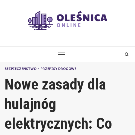
Skip
to
content
PRIMARY
MENU
BEZPIECZEŃSTWO
PRZEPISY DROGOWE
Nowe zasady dla
hulajnóg
elektrycznych: Co