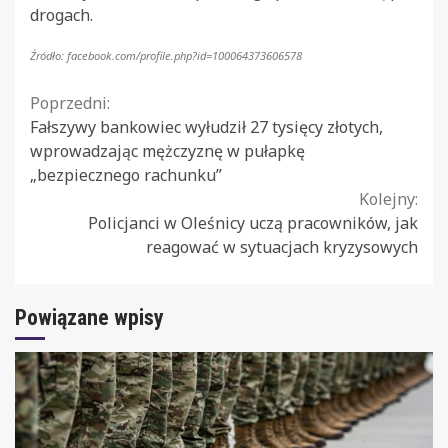
drogach.
Źródło: facebook.com/profile.php?id=100064373606578
Continue
Poprzedni:
Fałszywy bankowiec wyłudził 27 tysięcy złotych,
Reading
wprowadzając mężczyznę w pułapkę
„bezpiecznego rachunku”
Kolejny:
Policjanci w Oleśnicy uczą pracowników, jak
reagować w sytuacjach kryzysowych
Powiązane wpisy